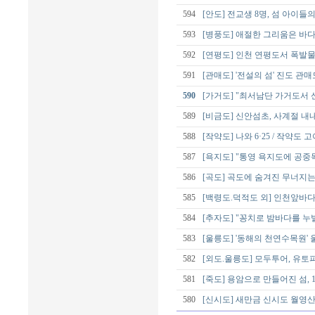
594
[안도] 전교생 8명, 섬 아이들
593
[병풍도] 애절한 그리움은 바
592
[연평도] 인천 연평도서 폭발물
591
[관매도] '전설의 섬' 진도 관매
590
[가거도] "최서남단 가거도서 
589
[비금도] 신안섬초, 사계절 내
588
[작약도] 나와 6·25 / 작
587
[욕지도] "통영 욕지도에 공
586
[곡도] 곡도에 숨겨진 무너지는
585
[백령도.덕적도 외] 인천앞바다
584
[추자도] "꽁치로 밤바다를 누
583
[울릉도] '동해의 천연수목원'
582
[외도.울릉도] 모두투어, 유토
581
[죽도] 용암으로 만들어진 섬,
580
[신시도] 새만금 신시도 월영