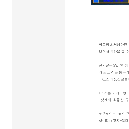
국토의 최서남단인 
보면서 등산을 할 수
신안군은 9일 "청정
라 크고 작은 봉우
~3코스의 등산로를 
1코스는 가거도항
~샛개재~회룡산~구
또 2코스는 1코스
상~480m 고지~등