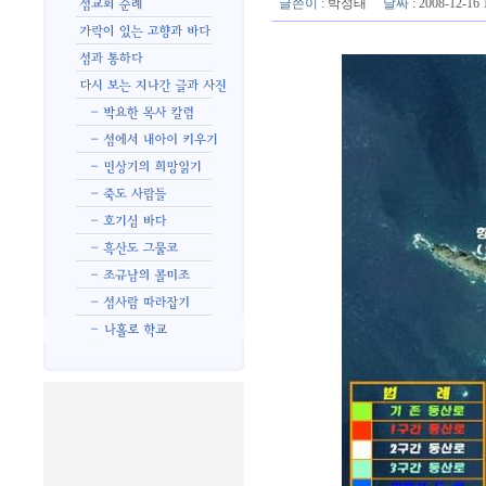
글쓴이
:
박성태
날짜
: 2008-12-1