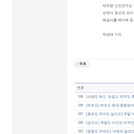
박우량 신안군수는 
보면서 등산의 묘미
해설사를 배치해 등
박성태 기자
번호
599
[사량도.독도. 보길도.덕적도.추
598
[하조도] 하조도 등대 종합정
597
[용유도.무의도.실미도] 주말 
596
[금오도] 계절도 시간도 비껴간
595
[영종도.무의도] '서해의 알프