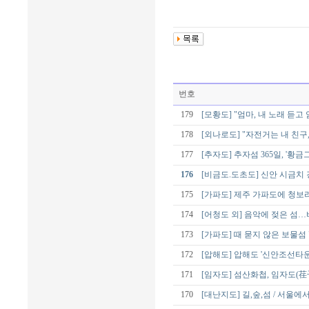
번호
179
[모황도] "엄마, 내 노래 듣고
178
[외나로도] "자전거는 내 친구
177
[추자도] 추자섬 365일, '황
176
[비금도.도초도] 신안 시금치 
175
[가파도] 제주 가파도에 청보
174
[어청도 외] 음악에 젖은 섬
173
[가파도] 때 묻지 않은 보물섬 
172
[압해도] 압해도 '신안조선타운
171
[임자도] 섬산화첩, 임자도(荏
170
[대난지도] 길,숲,섬 / 서울