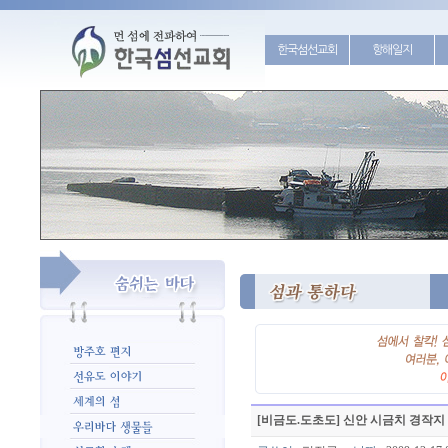
한국섬선교회
항해일지
[비금도.도초도] 신안 시금치 경작지 