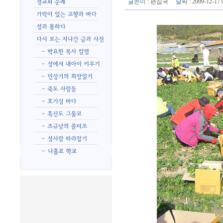
글쓴이
:
편집국
날짜
: 2009-12-1