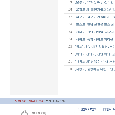
169
[울릉도] '汚水방류장' 전락
168
[굴업도 외] 집단가출호 1년
167
[석모도] 석모도 겨울바다… 
166
[도초도] 전남 신안군 도초 섬
165
[신의도] 신안 천일염, 김장철 
164
[사량도] 통영 사량도 지리산
(
163
[위도] 가슴 시린 '황홀경', 부
162
[하의도.신의도] 신안 하의~신
161
[대청도 외] 남북 7년만에 서
160
[대청도] 술렁이는 대청도 인근
오늘 658
· 어제 1,765
· 전체 4,087,458