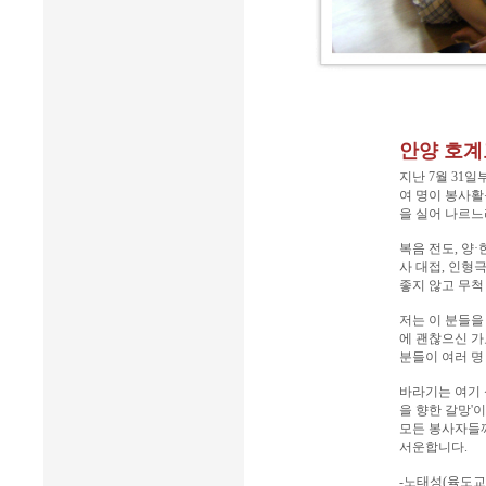
안양 호계
지난 7월 31일
여 명이 봉사활
을 실어 나르느
복음 전도, 양·
사 대접, 인형
좋지 않고 무척
저는 이 분들을
에 괜찮으신 가
분들이 여러 명
바라기는 여기 
을 향한 갈망'
모든 봉사자들께
서운합니다.
-노태성(육도교