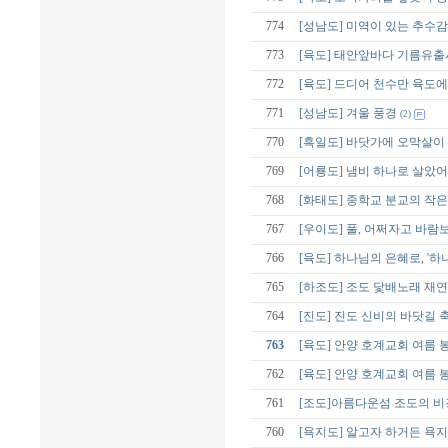
774
[성남도] 미역이 있는 추수
773
[육도] 태안앞바다 기름유
772
[육도] 드디어 천수만 육도
771
[성남도] 겨울 풍경
(2)
770
[흑일도] 바닷가에 오막살이
769
[어룡도] 냄비 하나로 살았어
768
[화태도] 중학교 분교의 작
767
[우이도] 풀, 어쩌자고 바람
766
[육도] 하나님의 은혜로, '
765
[하조도] 조도 닻배노래 재
764
[진도] 진도 신비의 바닷길 
763
[육도] 안양 호계교회 여름 
762
[육도] 안양 호계교회 여름 
761
[조도]아름다운섬 조도의 비
760
[욕지도] 알고자 하거든 욕지