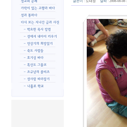
글쓴이
:
노태성
날짜
: 2008-08-0