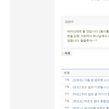
김양수
바라신대로 될 것입니다. [봉사를
분들 심령 가운데서 하나님께서 친
양합니다. 할렐루야~~!!
번호
779
[선유도] 가을 밤 음악회
(4)
778
[조도] 조도 섬의 기관들
(2)
777
[마도] 우리 섬은 굴 까기가 
776
[하조도] 하조도 등대 종합
775
[마도] 노적가리를 쌓듯이 