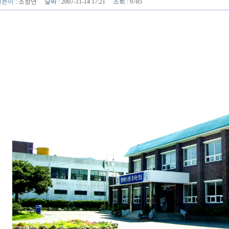
글쓴이
:
조창연
날짜
: 2007-11-14 17:21
조회
: 9785