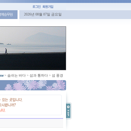
2026년 08월 07일 금요일
명예승무원
me
>
숨쉬는 바다
>
섬과 통하다
>
섬 풍경