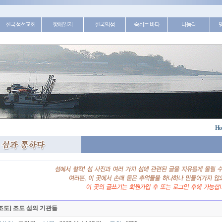
한국섬선교회
항해일지
한국의섬
숨쉬는 바다
나눔터
Ho
조도] 조도 섬의 기관들