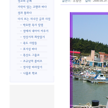
글쓴이
:
조창연
날짜
: 2008-04-2