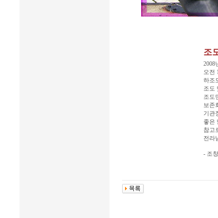
조
2008
오전 
하조
조도
조도
보존회
기관장
좋은 
참고
전라남
- 조