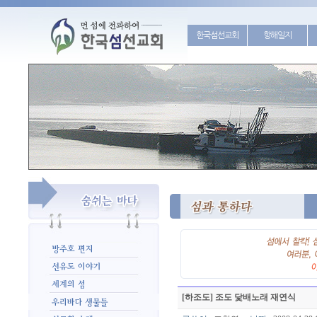
한국섬선교회
항해일지
[하조도] 조도 닻배노래 재연식