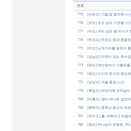
번호
779
[선유도] 가을 밤 음악회
(4)
778
[조도] 조도 섬의 기관들
(2)
777
[마도] 우리 섬은 굴 까기가 
776
[하조도] 하조도 등대 종합
775
[마도] 노적가리를 쌓듯이 
774
[성남도] 미역이 있는 추수
773
[육도] 태안앞바다 기름유
772
[육도] 드디어 천수만 육도
771
[성남도] 겨울 풍경
(2)
770
[흑일도] 바닷가에 오막살이
769
[어룡도] 냄비 하나로 살았어
768
[화태도] 중학교 분교의 작
767
[우이도] 풀, 어쩌자고 바람
766
[육도] 하나님의 은혜로, '