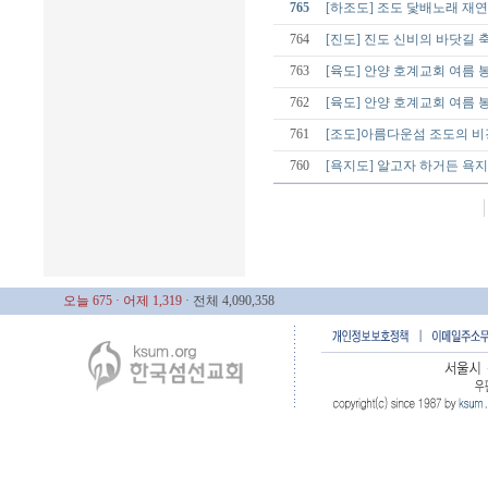
765
[하조도] 조도 닻배노래 재
764
[진도] 진도 신비의 바닷길 
763
[육도] 안양 호계교회 여름 
762
[육도] 안양 호계교회 여름 
761
[조도]아름다운섬 조도의 비
760
[욕지도] 알고자 하거든 욕지
오늘 675
· 어제 1,319
· 전체 4,090,358