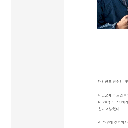
태안반도 천수만 바
태안군에 따르면 1
60~80척의 낚싯배
한다고 밝혔다.
이 가운데 주꾸미가