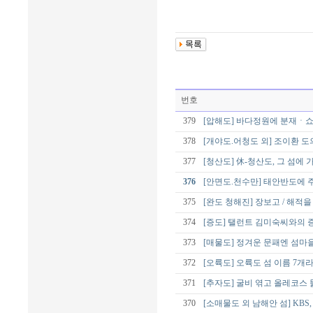
번호
379
[압해도] 바다정원에 분재ㆍ쇼
378
[개야도.어청도 외] 조이환 
377
[청산도] 休-청산도, 그 섬에 
376
[안면도.천수만] 태안반도에
375
[완도 청해진] 장보고 / 해적
374
[증도] 탤런트 김미숙씨와의 
373
[매물도] 정겨운 문패엔 섬마
372
[오륙도] 오륙도 섬 이름 7개라
371
[추자도] 굴비 엮고 올레코스
370
[소매물도 외 남해안 섬] KBS,