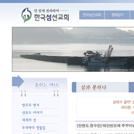
한국섬선교회
항해일지
[안면도.천수만] 태안반도에 주꾸미