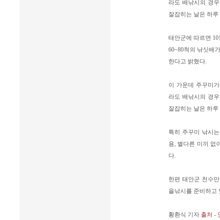
라도 배낚시의 경우
잘잡히는 날은 하루 
태안군에 따르면 1
60~80척의 낚싯배
한다고 밝혔다.
이 가운데 주꾸미가
라도 배낚시의 경우
잘잡히는 날은 하루 
특히 주꾸미 낚시는
용, 별다른 미끼 없
다.
한편 태안군 천수만
을낚시를 준비하고 
황환식 기자
출처 -