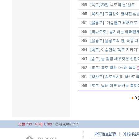
369
[독도] 25일 '독도의 날' 선포
368
[욕지도] 그림같이 펼쳐진 섬
367
[울릉도] "가슴열고 五感으로
366
[외나로도] '옹기배는 애터질게
365
[울릉도] 울릉도의 길, 폭풍 
364
[독도] 이승만의 '독도 지키기
363
[송도] 올 김장 새우젓은 신
362
[홍도] 홍도 땅값 3~4배 폭등
361
[청산도] 슬로우시티 청산도의
360
[조도] 남해 미조 해산물 축제
오늘 595
· 어제 1,765
· 전체 4,087,395