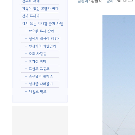
글쓴이
:
황환식
날짜
: 2010-10-2