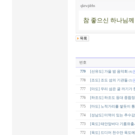
qkrwjdrhs
참 좋으신 하나님께
번호
779
[선유도] 가을 밤 음악회
(4)
778
[조도] 조도 섬의 기관들
(2)
777
[마도] 우리 섬은 굴 까기가 
776
[하조도] 하조도 등대 종합
775
[마도] 노적가리를 쌓듯이 
774
[성남도] 미역이 있는 추수
773
[육도] 태안앞바다 기름유
772
[육도] 드디어 천수만 육도