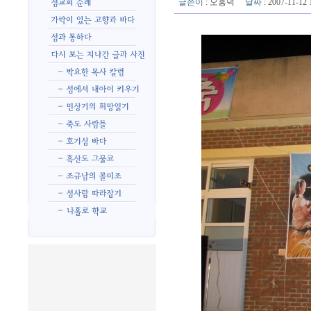
글쓴이
:
오흥덕
날짜
: 2007-11-1