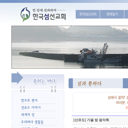
한국섬선교회
항해일지
[선유도] 가을 밤 음악회