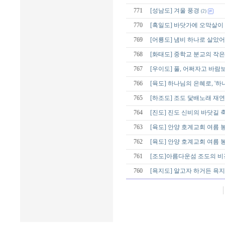
771
[성남도] 겨울 풍경
(2)
770
[흑일도] 바닷가에 오막살이
769
[어룡도] 냄비 하나로 살았어
768
[화태도] 중학교 분교의 작
767
[우이도] 풀, 어쩌자고 바람
766
[육도] 하나님의 은혜로, '
765
[하조도] 조도 닻배노래 재
764
[진도] 진도 신비의 바닷길 
763
[육도] 안양 호계교회 여름 
762
[육도] 안양 호계교회 여름 
761
[조도]아름다운섬 조도의 비
760
[욕지도] 알고자 하거든 욕지