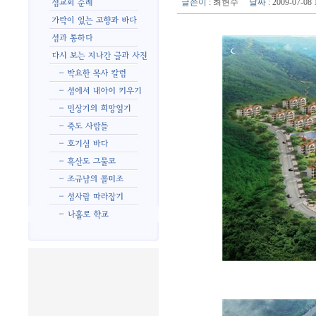
글쓴이
:
최현수
날짜
: 2009-07-0