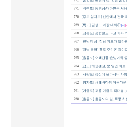
772
[굴업도] 원형의 섬, 인천 굴업
771
[백령도] 동영상/대한민국 서
770
[증도.임자도] 신안에서 전국 
769
[독도] 김성도 이장 내외①
768
[장봉도] 공항철도 타고 가자 '
767
[전남의 섬] 전남 지도가 달라진
766
[경남 통영] 홍도 주인은 괭이
765
[울릉도] 오색단풍·은빛어화 
764
[접도] 해상펜션, 문 열면 바
763
[사량도] 정상에 올라서니 사
762
[장자도] 서해바다의 아름다운 
761
[거금도] 고흥 거금도 적대봉
(1
760
[울릉도] 울릉도의 길, 폭풍 