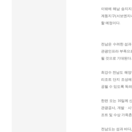
이밖에 해남 송지지
계동지구(서보엔지니
할 예정이다.
전남은 수려한 섬과
관광인프라 부족으로
될 것으로 기대된다.
최강수 전남도 해양
리조트 단지 조성에 
공될 수 있도록 독려
한편 오는 16일께
관광공사, 개발ㆍ시
조트 및 수상 가옥촌
전남도는 섬과 바다,