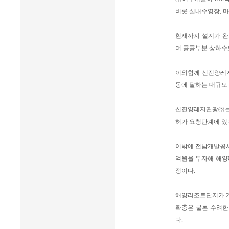
비롯 실내수영장, 
현재까지 설계가 완
며 공공부분 상하수
이와함께 신진양레저관
동에 달하는 대규모
신진양레저관광㈜는 
허가 요청단계에 있
이밖에 전남개발공사는
억원을 투자해 해양테
정이다.
해양리조트단지가 계
확충은 물론 수려한
다.