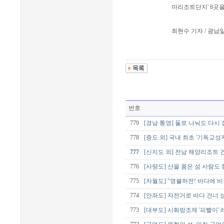
마리조트단지' 8곳
최현수 기자 / 광남
번호
779
[경남 통영] 둘로 나눠도 다시 
778
[증도 외] 국내 최초 '기독교
777
[신지도 외] 전남 해양리조트
776
[사량도] 산을 품은 섬 사람도
775
[자월도] "명불허전! 바다에 
774
[안좌도] 자전거로 바다 건너 섬
773
[대부도] 시화방조제 '피빨이' 레