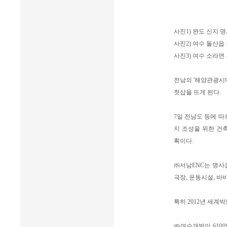
사진1) 완도 신지
사진2) 여수 돌산
사진3) 여수 소라
전남의 '해양관광시
첫삽을 뜨게 된다.
7일 전남도 등에 
지 조성을 위한 건
획이다.
㈜서남ENC는 명사십
극장, 운동시설, 바
특히 2012년 세
㈜여수개발이 610억