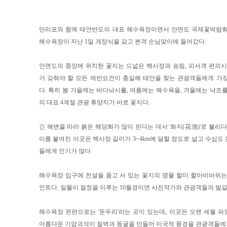
만리포와 함께 태안반도의 대표 해수욕장이면서 안면도 국제꽃박람회
해수욕장이 지난 1일 개장식을 갖고 본격 손님맞이에 들어갔다.
안면도의 중앙에 위치한 꽃지는 드넓은 백사장과 송림, 피서객 편의시
가 갖춰야 할 모든 제반요건이 충실해 태안을 찾는 관광객들에게 가
다. 특히 봄·가을에는 바다낚시를, 여름에는 해수욕을, 겨울에는 낙조를
의 대표 4계절 관광 휴양지가 바로 꽃지다.
긴 해변을 따라 붉은 해당화가 많이 핀다는 데서 '화지(花池)'로 불리다
이름 붙여진 이곳은 백사장 길이가 3~4km에 달할 정도로 넓고 수심도
들에게 인기가 많다.
해수욕장 입구에 전설을 품고 서 있는 꽃지의 명물 할미·할아비바위는
인트다. 일몰이 절정을 이루는 10월경이면 사진작가와 관광객들의 발길
해수욕장 왼편으로는 '둔두리'라는 곳이 있는데, 이곳은 오랜 세월 
아름다운 기암괴석이 절벽과 동굴을 만들어 이국적 풍경을 관광객들에