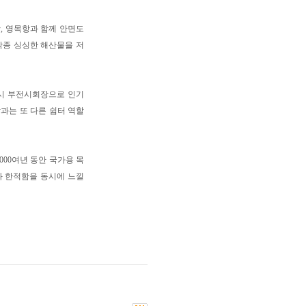
, 영목항과 함께 안면도
 각종 싱싱한 해산물을 저
당시 부전시회장으로 인기
과는 또 다른 쉼터 역할
00여년 동안 국가용 목
 한적함을 동시에 느낄