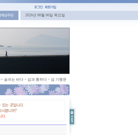
2026년 08월 06일 목요일
명예승무원
>
숨쉬는 바다
>
섬과 통하다
>
섬 기행문