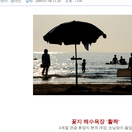
글쓴이
:
송낙인
날짜
: 2009-07-08 11:20
조회
: 7334
꽃지 해수욕장 '활짝'
4계절 관광 휴양지 본격 개장, 손님맞이 돌