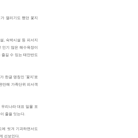
가 열리기도 했던 꽃지
설, 숙박시설 등 피서지
장 인기 많은 해수욕장이
 즐길 수 있는 태안반도
가 한글 명칭인 '꽃지'로
 완만해 가족단위 피서객
 우리나라 대표 일몰 포
이 줄을 잇는다.
파도에 씻겨 기괴하면서도
게 선보인다.