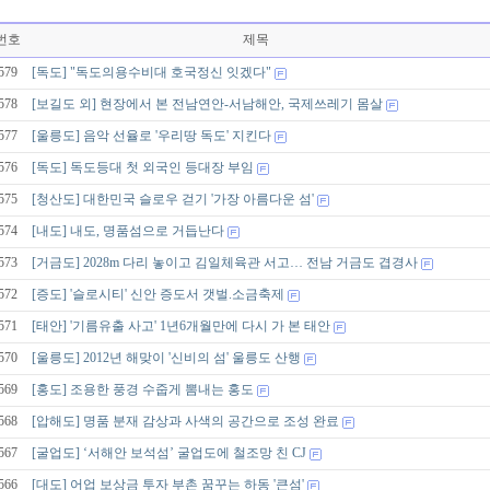
번호
제목
579
[독도] "독도의용수비대 호국정신 잇겠다"
578
[보길도 외] 현장에서 본 전남연안-서남해안, 국제쓰레기 몸살
577
[울릉도] 음악 선율로 '우리땅 독도' 지킨다
576
[독도] 독도등대 첫 외국인 등대장 부임
575
[청산도] 대한민국 슬로우 걷기 '가장 아름다운 섬'
574
[내도] 내도, 명품섬으로 거듭난다
573
[거금도] 2028m 다리 놓이고 김일체육관 서고… 전남 거금도 겹경사
572
[증도] '슬로시티' 신안 증도서 갯벌.소금축제
571
[태안] '기름유출 사고' 1년6개월만에 다시 가 본 태안
570
[울릉도] 2012년 해맞이 '신비의 섬' 울릉도 산행
569
[홍도] 조용한 풍경 수줍게 뽐내는 홍도
568
[압해도] 명품 분재 감상과 사색의 공간으로 조성 완료
567
[굴업도] ‘서해안 보석섬’ 굴업도에 철조망 친 CJ
566
[대도] 어업 보상금 투자 부촌 꿈꾸는 하동 '큰섬'