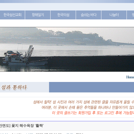
한국섬선교회
항해일지
한국의섬
숨쉬는 바다
나눔터
Home
안면도] 꽃지 해수욕장 '활짝'