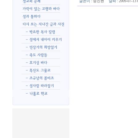
글쓴이
:
송진현
날짜
: 2009-07-1