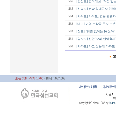
566
[한산도] 한려해상 6개섬 잇
565
[신의도] 전남 최대규모 천
564
[가거도] 가거도, 명품 관광
563
[대도] 어업 보상금 투자 부촌
562
[장도] "갯벌 없이는 못 살아"
561
[임자도] 신안 '모래.민어축제'
560
[가파도] 가고 싶을때 가파도
오늘 768
· 어제 1,765
· 전체 4,087,568