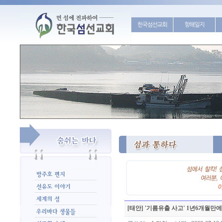
한국섬선교회
항해일지
[태안] '기름유출 사고' 1년6개월만에