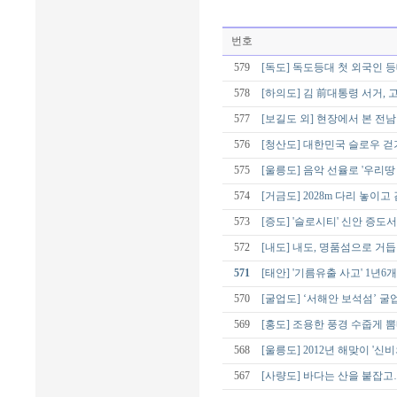
번호
579
[독도] 독도등대 첫 외국인 
578
[하의도] 김 前대통령 서거, 
577
[보길도 외] 현장에서 본 전
576
[청산도] 대한민국 슬로우 걷기
575
[울릉도] 음악 선율로 '우리땅
574
[거금도] 2028m 다리 놓
573
[증도] '슬로시티' 신안 증도
572
[내도] 내도, 명품섬으로 거
571
[태안] '기름유출 사고' 1년
570
[굴업도] ‘서해안 보석섬’ 굴
569
[홍도] 조용한 풍경 수줍게 
568
[울릉도] 2012년 해맞이 '신
567
[사량도] 바다는 산을 붙잡고