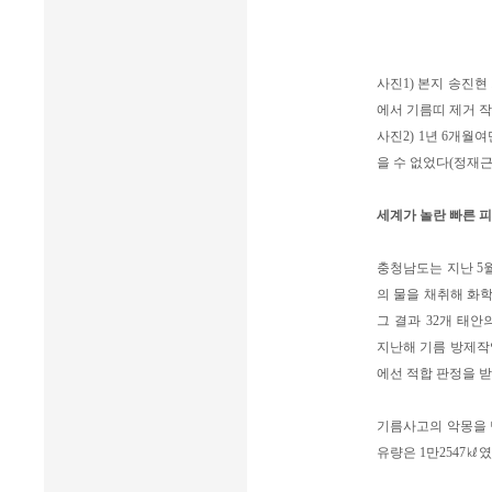
사진1) 본지 송진현
에서 기름띠 제거 작
사진2) 1년 6개
을 수 없었다(정재근 
세계가 놀란 빠른 
충청남도는 지난 5
의 물을 채취해 화학
그 결과 32개 태
지난해 기름 방제작
에선 적합 판정을 받
기름사고의 악몽을 
유량은 1만2547㎘였