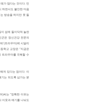
때가 많다는 것이다. 민
려니 하면서도 불안한 마음
는 방송을 하지만 못 들
들이 섬에 들이닥쳐 놀란
옹진군은 정신건강 전문의
애’(트라우마)에 시달리
초등학교 교장은 “지금은
이 트라우마를 극복할 수
해져 있다는 점이다. 이
얘기는 되도록 삼가는 분
·여)씨는 “정확한 이유는
다 이웃과 얘기를 나눠도