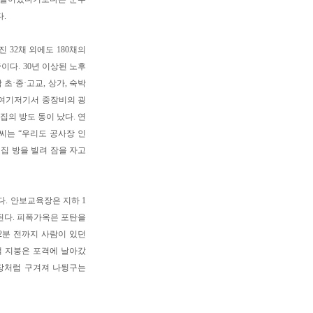
.
32채 외에도 180채의
다. 30년 이상된 노후
초·중·고교, 상가, 숙박
 여기저기서 중장비의 굉
집의 방도 동이 났다. 연
씨는 “우리도 공사장 인
정집 방을 빌려 잠을 자고
. 안보교육장은 지하 1
성된다. 피폭가옥은 포탄을
2분 전까지 사람이 있던
택 지붕은 포격에 날아갔
잇장처럼 구겨져 나뒹구는