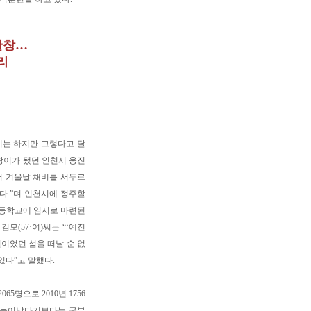
한창…
리
기는 하지만 그렇다고 달
신창이가 됐던 인천시 옹진
서 겨울날 채비를 서두르
다.”며 인천시에 정주할
초등학교에 임시로 마련된
(57·여)씨는 “‘예전
이었던 섬을 떠날 순 없
있다”고 말했다.
5명으로 2010년 1756
이 늘어났다기보다는 군부