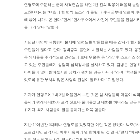
연평도에 주둔하는 군이 사격연습을 하면 2년 전의 악몽이 떠올라 놀랄 
모(50·여)씨는 “며칠에 한 번씩 포소리가 들릴 때마다 군부대 연습이
에 밖에 나가보곤 한다.”면서 “면사무소에서 사전에 주민들을 안심시키
을 때가 많다.”말했다.
지난달 이명박 대통령이 불시에 연평도를 방문했을 때는 갑자기 헬기
주민들이 많다고 한다. 강박증과 불면에 시달리는 사람들도 있다. 
등 의사들을 주기적으로 연평도에 보내 우울증 등 ‘외상 후 스트레스 장
고 있는 주민들에게 상담과 심리검사를 실시하고 있다. 김병문 연평
아이들이 많이 밝아졌지만 상처가 완치된 것은 아니다.”라며 “학생들
있도록 유관 부처와 많은 사람의 관심이 필요하다.”고 말했다.
기자가 연평도에 2박 3일 머물면서 느낀 것은 섬 사람들의 마음이 삭막
웃끼리 왕래나 대화가 포격 전보다 줄어들었고 대화를 하더라도 깊은 
위기다. 외지 사람들이 말을 붙이기는 더욱 힘들다.
지난 10여년간 6차례나 연평도를 찾았지만 이런 적은 없었다. 박모(53
모르겠지만 포격사건 이후 이웃끼리 덜 친하게 된 것 같다.”면서 “어쩌
깊이 있는 얘기는 하지 않는다.”고 말했다.