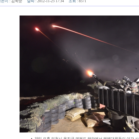
글쓴이
:
김학준
날짜
: 2012-11-25 17:34
조회
: 8571
▲ 19일 오후 인천시 옹진군 연평도 해안에서 해병대원들이 야간 사