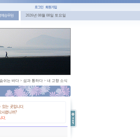
2026년 08월 08일 토요일
명예승무원
숨쉬는 바다
>
섬과 통하다
>
내 고향 소식
리