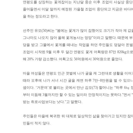
연평도를 상징하는 꽃게잡이는 지난달 중순 이후 조업이 사실상 중단
줄어들면서 이달 말까지 예정된 가을철 조업이 중단되고 지금은 바다
을 하는 정도라고 한다.
선주인 유모(50)씨는 “봄에는 꽃게가 많이 잡혔어도 크기가 작아 제 
그나마도 나오지 않아 올해 꽃게농사는 엉망”이라고 말했다. 때문에 부
당을 받고 그물에서 꽃게를 떼내는 작업을 하던 주민들도 덩달아 돈벌
조업이 시작된 9월 이후 두 달간 연평도 꽃게 어획량은 87만 820kg으
해 20% 가량 감소했다. 어획고도 56억원에서 30억원으로 줄었다.
마을 여성들은 연평도 인근 갯벌에 나가 굴을 캐 그런대로 생활을 이어가
때라 오후에 나가 서너 시간 굴을 캐면 하루 7만~8만원을 벌 수 있으
셈이다. ‘거문여’로 불리는 곳에서 만난 김모(73) 할머니는 “하루 6㎏ 
부터 이듬해 3월까지만 할 수 있는 일이라 안정적이지는 못하다.”면서 “그
받는 취로사업보다는 낫다.”고 말했다.
주민들은 마을에 복귀한 뒤 대체로 일상적인 삶을 찾아가고 있지만 잠
민들이 적지 않다.