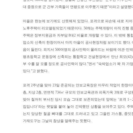
대 증원으로 군 간부 가족들이 연평도로 이주했기 때문”이라고 설명했다
마을은 한눈에 보기에도 산뜻해져 있었다. 포격으로 파손돼 새로 지어진 
노후주택이 리모델링되었기 때문이다. 50채는 주택개량이 아직 진행 중이
주택은 정부지원금과 자부담 8대2 비율로 개량할 수 있다. 이 밖에 통합 
업소의 신축이 한창이어서 마치 마을이 공사현장처럼 보이기도 했다.
음이 들린다. 외지서 500여명의 공사인력이 몰려드는 바람에 여관·민박
평초등학교 운동장에 신축되는 통합학교 건설현장에서 만난 최모(42)
부 수를 잘 모를 정도로 공사인력이 많다.”면서 “숙박업소가 꽉 차 가
있다.”고 밝혔다.
포격 2주년을 맞아 23일 준공되는 안보교육장은 마무리 작업이 한창이다
층, 지상 2층, 연면적 734㎡ 규모의 안보교육관과 피폭가옥 3채로 구
맞아 철저히 부서진 당시 모습 그대로 보존되었는데 앞에는 ‘포격 1∼
집입니다’라는 팻말을 붙여 놓아 긴박했던 상황을 보여주고 있다. 주
는지 앙상한 철골 뼈대를 그대로 드러내고 있고 그을린 가스통, 종
가재도구는 그날의 참상을 말해주는 듯했다.