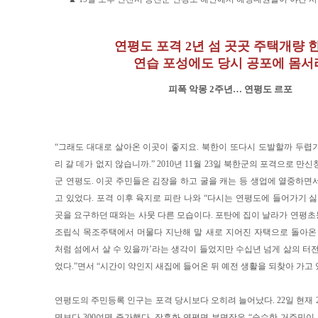
연평도 포격 2년 섬 곳곳 주택개량 
연습 포성에도 당시 공포에 몸서
피폭 악몽 2주년… 연평도 르포
“그래도 대대로 살아온 이곳이 좋지요. 북한이 또다시 도발할까 두렵
리 갈 데가 없지 않습니까.” 2010년 11월 23일 북한군의 포격으로 만
군 연평도. 이곳 주민들은 김장을 하고 굴을 캐는 등 생업에 열중하면
고 있었다. 포격 이후 육지로 피란 나와 “다시는 연평도에 들어가기 싫
곳을 요구하던 때와는 사뭇 다른 모습이다. 포탄에 집이 날라가 연평
조립식 목조주택에서 머물다 지난해 말 새로 지어진 자택으로 돌아온 김모
처럼 섬에서 살 수 있을까’라는 생각이 들었지만 수십년 넘게 삶의 터전
었다.”면서 “시간이 약인지 새집에 들어온 뒤 예전 생활을 되찾아 가고 
연평도의 주민등록 인구는 포격 당시보다 오히려 늘어났다. 22일 현재 206
명보다 300여명 증가했다. 장흥화 연평면 부면장은 “순수한 거주민