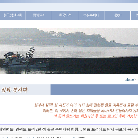
한국섬선교회
항해일지
한국의섬
숨쉬는 바다
나눔터
Home
>
대연평도] 연평도 포격 2년 섬 곳곳 주택개량 한창… 연습 포성에도 당시 공포에 몸서