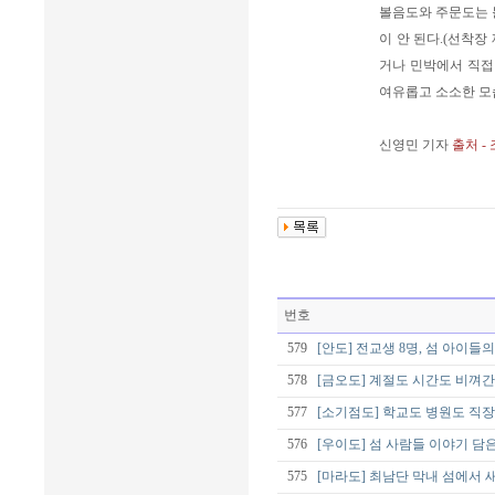
볼음도와 주문도는 
이 안 된다.(선착장
거나 민박에서 직접
여유롭고 소소한 모
신영민 기자
출처 -
번호
579
[안도] 전교생 8명, 섬 아이들
578
[금오도] 계절도 시간도 비껴간
577
[소기점도] 학교도 병원도 직
576
[우이도] 섬 사람들 이야기 담
575
[마라도] 최남단 막내 섬에서 