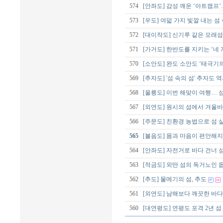
574
[안좌도] 감성 깨운 ‘아트캠프
573
[우도] 여덟 가지 빛깔 내는 섬
572
[대이작도] 신기루 같은 모래
571
[가거도] 한반도를 지키는 ‘네 
570
[소안도] 완도 소안도 ‘태극기
569
[추자도] '섬 속의 섬' 추자도 역
568
[울릉도] 이번 해맞이 여행…
567
[외연도] 원시의 섬에서 겨울
566
[주문도] 친환경 농법으로 섬 
565
[볼음도] 몸과 마음이 편안해지는
564
[안좌도] 자전거로 바다 건너 섬
563
[적금도] 외딴 섬의 독거노인 
562
[추도] 물메기의 섬, 추도
561
[외연도] 남해보다 깨끗한 바다
560
[대연평도] 연평도 포격 2년 