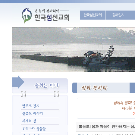
한국섬선교회
항해일지
[볼음도] 몸과 마음이 편안해지는 섬,