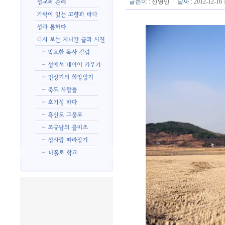
글쓴이
:
신영민
날짜
: 2012-12-1