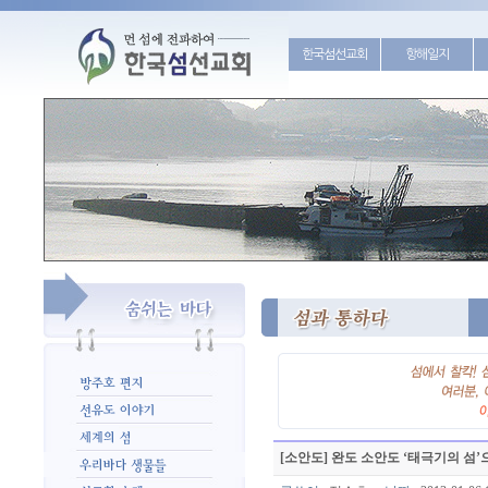
한국섬선교회
항해일지
[소안도] 완도 소안도 ‘태극기의 섬