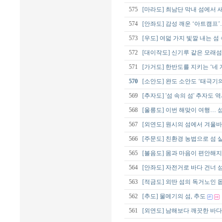
575
[마라도] 최남단 막내 섬에서 
574
[안좌도] 감성 깨운 ‘아트캠프
573
[우도] 여덟 가지 빛깔 내는 섬
572
[대이작도] 신기루 같은 모래
571
[가거도] 한반도를 지키는 ‘네 
570
[소안도] 완도 소안도 ‘태극기
569
[추자도] '섬 속의 섬' 추자도 역
568
[울릉도] 이번 해맞이 여행…
567
[외연도] 원시의 섬에서 겨울
566
[주문도] 친환경 농법으로 섬 
565
[볼음도] 몸과 마음이 편안해지는
564
[안좌도] 자전거로 바다 건너 섬
563
[적금도] 외딴 섬의 독거노인 
562
[추도] 물메기의 섬, 추도
561
[외연도] 남해보다 깨끗한 바다