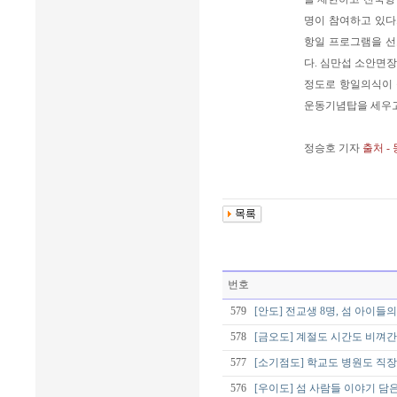
명이 참여하고 있다.
항일 프로그램을 선
다. 심만섭 소안면장
정도로 항일의식이 
운동기념탑을 세우고
정승호 기자
출처 -
번호
579
[안도] 전교생 8명, 섬 아이들
578
[금오도] 계절도 시간도 비껴간
577
[소기점도] 학교도 병원도 직
576
[우이도] 섬 사람들 이야기 담