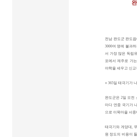
완
전남 완도군 완도읍
3000여 명에 불과
서 가장 많은 독립유
포에서 제주로 가는
야학을 세우고 신교
○ 365일 태극기가
완도군은 2일 오전 
마다 연중 국기가 나
으로 이목마을 서중
태극기와 게양대, 
원 정도의 비용이 들