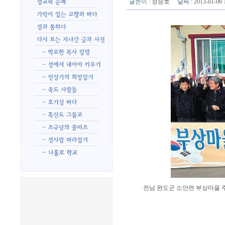
글쓴이
:
정승호
날짜
: 2013-01-0
전남 완도군 소안면 부상마을 주