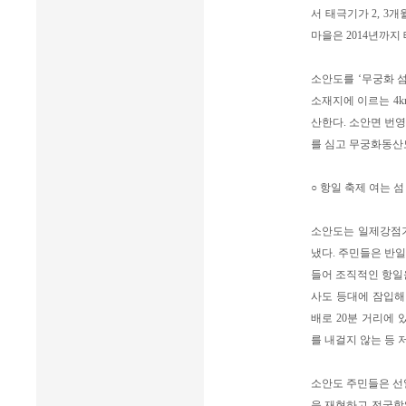
서 태극기가 2, 3
마을은 2014년까지
소안도를 ‘무궁화 
소재지에 이르는 4
산한다. 소안면 번
를 심고 무궁화동산
○ 항일 축제 여는 섬
소안도는 일제강점기
냈다. 주민들은 반
들어 조직적인 항일운
사도 등대에 잠입해
배로 20분 거리에 
를 내걸지 않는 등 
소안도 주민들은 선
을 재현하고 전국항