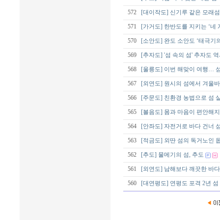
572
[대이작도] 신기루 같은 모래
571
[가거도] 한반도를 지키는 ‘네 
570
[소안도] 완도 소안도 ‘태극기
569
[추자도] '섬 속의 섬' 추자도 역
568
[울릉도] 이번 해맞이 여행…
567
[외연도] 원시의 섬에서 겨울
566
[주문도] 친환경 농법으로 섬 
565
[볼음도] 몸과 마음이 편안해지는
564
[안좌도] 자전거로 바다 건너 섬
563
[적금도] 외딴 섬의 독거노인 
562
[추도] 물메기의 섬, 추도
561
[외연도] 남해보다 깨끗한 바다
560
[대연평도] 연평도 포격 2년 