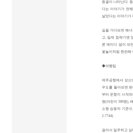
동굴이 나타난다. 동
다는 이야기가 전해
살았다는 이야기가 
길을 가다보면 해녀들
고, 일제 침략기엔 
른 재미다. 밤이 되
꽃놀이처럼 현란해 
◆여행팁
제주공항에서 성산포
우도를 돌아보면 된다
부터 운항이 시작되며
원(어린이 500원),
소형 승용차 기준으로 
2-7744)
걸어서 일주하고 싶