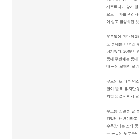
제주목사가 당시 말
으로 국마를 관리사
이 살고 활성화된 것
우도봉에 연한 언덕
도 등대는 1906년
넘겨줬다. 2006년
등대 주변에는 등대
대 등의 모형이 모
우도의 또 다른 명소
달이 뜰 리 없지만
처럼 생겼다 해서 
우도봉 영일동 앞 
검멀레 해변이라고 한
수욕장에는 소의 콧구
는 동굴의 윗부분만