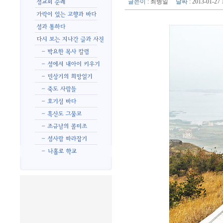
글쓴이
:
최병일
날짜
: 2013-01-2