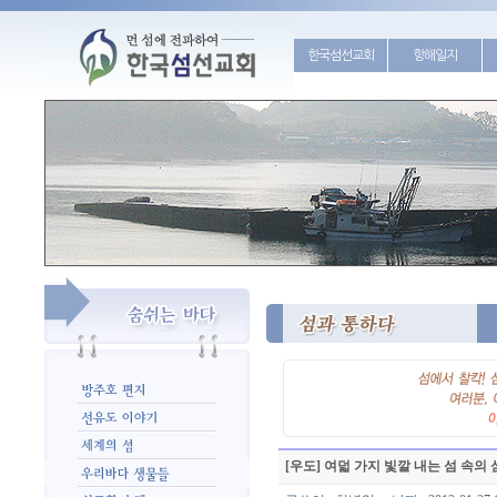
한국섬선교회
항해일지
[우도] 여덟 가지 빛깔 내는 섬 속의