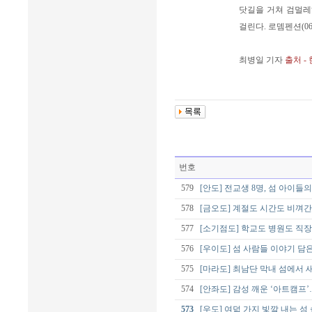
닷길을 거쳐 검멀레
걸린다. 로뎀펜션(06
최병일 기자
출처 -
번호
579
[안도] 전교생 8명, 섬 아이들
578
[금오도] 계절도 시간도 비껴간
577
[소기점도] 학교도 병원도 직
576
[우이도] 섬 사람들 이야기 담
575
[마라도] 최남단 막내 섬에서 
574
[안좌도] 감성 깨운 ‘아트캠프
573
[우도] 여덟 가지 빛깔 내는 섬