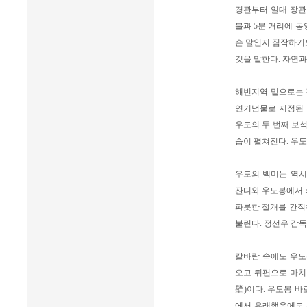
경관부터 일대 장관
불과 5분 거리에 
슨 말인지 짐작하기
것을 말한다. 자연과
해빈지역 밑으로는 
연기념물로 지정된 
우도의 두 번째 보
습이 펼쳐진다. 우
우도의 백미는 역시
잔디와 우도봉에서 
파릇한 절개를 간직
불린다. 정선우 감독
칼바람 속에도 우도
오고 뒤편으로 마치
壁)이다. 우도봉 바
에서 유래했음에도 우