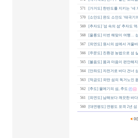
571
[가거도] 한반도를 지키는 ‘네 
570
[소안도] 완도 소안도 ‘태극기
569
[추자도] '섬 속의 섬' 추자도 역
568
[울릉도] 이번 해맞이 여행…
567
[외연도] 원시의 섬에서 겨울
566
[주문도] 친환경 농법으로 섬 
565
[볼음도] 몸과 마음이 편안해지는
564
[안좌도] 자전거로 바다 건너 섬
563
[적금도] 외딴 섬의 독거노인 
562
[추도] 물메기의 섬, 추도
561
[외연도] 남해보다 깨끗한 바다
560
[대연평도] 연평도 포격 2년 