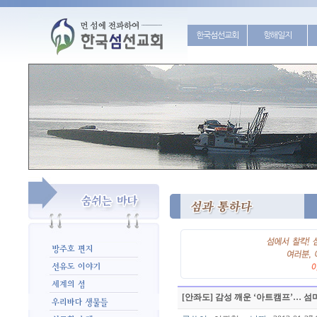
한국섬선교회
항해일지
[안좌도] 감성 깨운 ‘아트캠프’… 섬