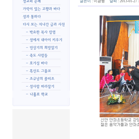
글쓴이
:
이광형
날짜
: 2013-01-2