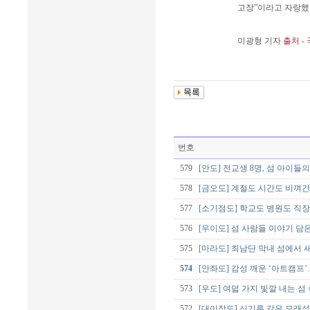
고장”이라고 자랑했
이광형 기자
출처 -
번호
579
[안도] 전교생 8명, 섬 아이들
578
[금오도] 계절도 시간도 비껴간
577
[소기점도] 학교도 병원도 직
576
[우이도] 섬 사람들 이야기 담
575
[마라도] 최남단 막내 섬에서 
574
[안좌도] 감성 깨운 ‘아트캠프
573
[우도] 여덟 가지 빛깔 내는 섬
572
[대이작도] 신기루 같은 모래