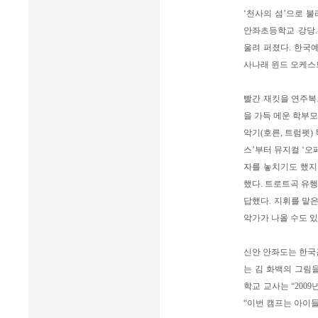
‘천사의 섬’으로 불
안좌초등학교 강당.
울려 퍼졌다. 한국
사나래 윈드 오케스
빨간 재킷을 연주복으
을 가득 메운 학부모
악기(호른, 트럼펫)
스’부터 뮤지컬 ‘오
자를 놓치기도 했지
했다. 트로트곡 유
답했다. 지휘를 맡
악가가 나올 수도 있
신안 안좌도는 한국근
는 김 화백의 그림
학교 교사는 “20
“이번 캠프는 아이들