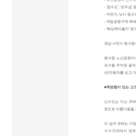
- '침수도', '쉰두섬'
- 자전거, 낚시 등
- 국립공원구역 해제
- '해상케이블카' 
경남 사천시 동서동의
동서동 노산공원이나
포수협 주차장 끝자락
선(자동차를 싣고 다닐
■죽방렴이 있는 고
신수도는 지난 201
정도로 아름다움을 
이 섬의 유래는 다양
수가 52개여서 '쉰