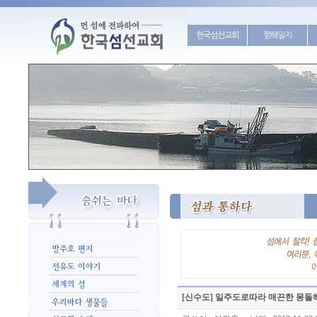
한국섬선교회
항해일지
[신수도] 일주도로따라 매끈한 몽돌