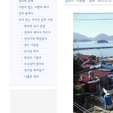
글쓴이
:
이완용
날짜
: 2013-11-2