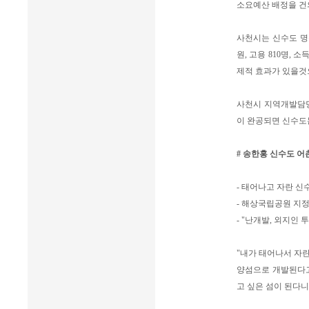
소요예산 배정을 건
사천시는 신수도 명품
원, 고용 810명, 소득
제적 효과가 있을것
사천시 지역개발담당
이 완공되면 신수도
# 송한홍 신수도 
- 태어나고 자란 신
- 해상국립공원 지
- "난개발, 외지인
"내가 태어나서 자
양섬으로 개발된다고
고 싶은 섬이 된다니