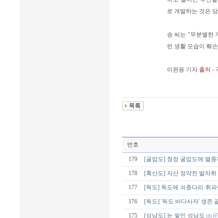
로 개발하는 것은 
송 씨는 "무분별한
런 생활 모습이 훼
이완용 기자
출처 -
번호
179
[굴업도] 청정 굴업도에 멸종위
178
[흑산도] 자산 정약전 발자취
177
[독도] 독도에 쇠종다리·휘
176
[독도] '독도 바다사자' 생존
175
[성남도] 눈 쌓인 성남도
(3)