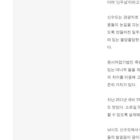
다며 '신두섬'이라고
신수도는 관광지로 
몽돌이 눈길을 끄는 
도록 만들어진 일주
떠 있는 올망졸망한
다.
원시어업기법인 죽방
있는 대나무 울을 
의 차이를 이용해 
존의 가치가 있다.
지난 2011년 국비 
도 멋있다. 소로길
할 수 있도록 설계돼
낚시도 신수도에서 
들의 발걸음이 끊이