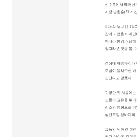
신수도에서 태어난 
계장 송한홍(53·사진)
3.28t의 낚시선 
잡아 가업을 이어간
아니라 통영과 남해
철따라 손맛을 볼 
경상대 해양수산대학
모님이 물려주신 배
신난다고 말했다.
귀향한 뒤 처음에는
신들의 권유를 뿌리
전소의 영향으로 어
삼천포항 앞바다의 
그동안 남해안 한
하고 살아온 주민들