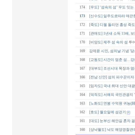
174
[우도] ‘섬속의 섬’ 우도 잇
173
[신수도] 일주도로따라 매끈
172
[죽도] 디젤 돌리던 홍성 죽도
171
[관매도] 1년새 소득 11배,
170
[비양도] 제주 섬 속의 섬 투어
169
강제윤 시인, 섬의날 기념 '당
168
[교동도] 시간이 멈춘 섬…
167
[대부도] 조선시대 목장과 염
166
[전남 신안] 섬의 파수꾼이
165
[임자도] 국내 최대 신안 대
164
[덕적도] 서해의 국민관광지 
163
[노화도] 연봉 수억원 귀농(
162
[호도] 월요일에 섬걷기
161
[대도] 눈부신 해안길 혼자 
160
[상낙월도] 낙도 해양경찰관의