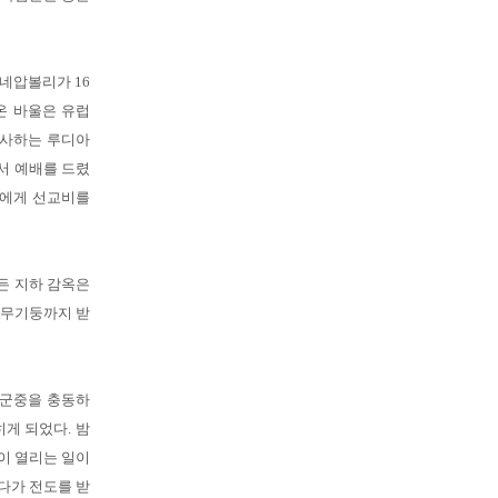
 네압볼리가 16
온 바울은 유럽
장사하는 루디아
서 예배를 드렸
울에게 선교비를
든 지하 감옥은
나무기둥까지 받
 군중을 충동하
히게 되었다. 밤
이 열리는 일이
다가 전도를 받