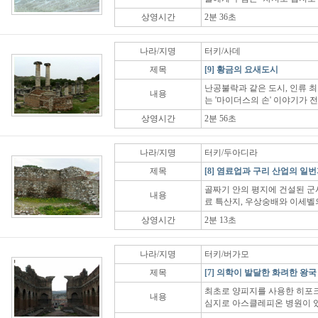
상영시간
2분 36초
나라/지명
터키/사데
제목
[9] 황금의 요새도시
난공불락과 같은 도시, 인류 최
내용
는 '마이더스의 손' 이야기가 
상영시간
2분 56초
나라/지명
터키/두아디라
제목
[8] 염료업과 구리 산업의 일
골짜기 안의 평지에 건설된 군사
내용
료 특산지, 우상숭배와 이세벨
상영시간
2분 13초
나라/지명
터키/버가모
제목
[7] 의학이 발달한 화려한 왕국
최초로 양피지를 사용한 히포크
내용
심지로 아스클레피온 병원이 