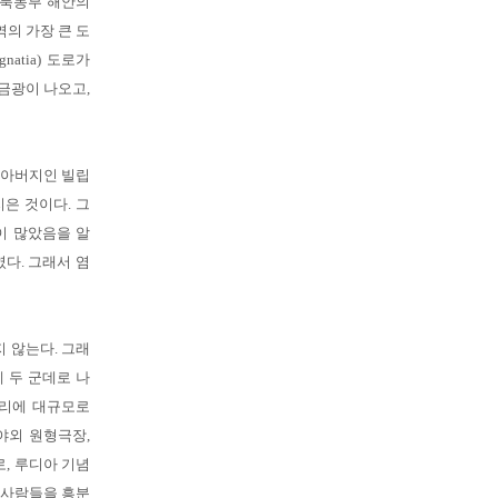
 북동부 해안의
의 가장 큰 도
atia) 도로가
금광이 나오고,
 아버지인 빌립
은 것이다. 그
물이 많았음을 알
다. 그래서 염
 않는다. 그래
 두 군데로 나
거리에 대규모로
야외 원형극장,
로, 루디아 기념
 사람들을 흥분