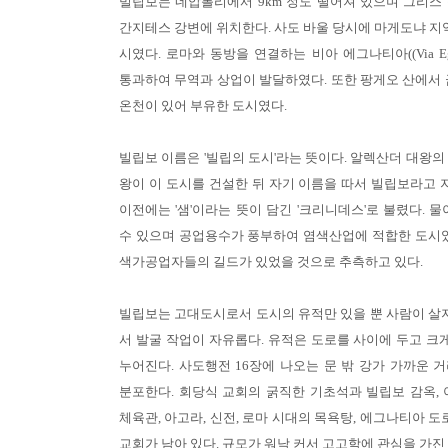
빌립보는 네압볼리에서 9km 정도 떨어져 있으며 그리스
간지테스 강변에 위치한다. 사도 바울 당시에 마게도냐 지역
시였다. 로마와 동방을 연결하는 비아 에그나티아((Via Egn
통과하여 무역과 상업이 발달하였다. 또한 팡게오 산에서 
온천이 있어 부유한 도시였다.
빌립보 이름은 '빌립의 도시'라는 뜻이다. 알렉산더 대왕의
왕이 이 도시를 건설한 뒤 자기 이름을 따서 빌립보라고 지
이전에는 '샘'이라는 뜻이 담긴 '크리니데스'로 불렸다. 
수 있으며 공업용수가 풍부하여 염색산업에 적합한 도시였
색가공업자들의 길드가 있었을 것으로 추측하고 있다.
빌립보는 고대도시로서 도시의 유적만 있을 뿐 사람이 살지
서 발굴 작업이 자유롭다. 유적은 도로를 사이에 두고 크게
누어진다. 사도행전 16장에 나오는 문 밖 강가 가까운 
분포한다. 회당식 교회의 굵직한 기초석과 빌립보 감옥, 
체육관, 아고라, 신전, 로마 시대의 목욕탕, 에그나티아 도
교회가 남아 있다. 규모가 워낙 커서 고고학에 관심을 가진