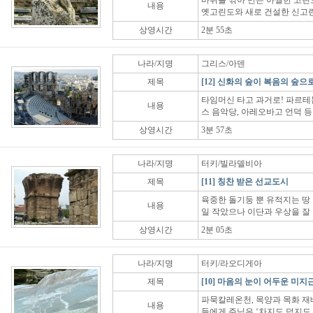
바위를 깎아 만든 아찔한 고린도
내용
옛고린도와 새로 건설한 신고린
상영시간
2분 55초
나라/지명
그리스/아덴
제목
[12] 신화의 숲이 복음의 숲으
타임머신 타고 과거로! 파르테
내용
스 음악당, 아레오바고 언덕 등
상영시간
3분 57초
나라/지명
터키/빌라델비아
제목
[11] 칭찬 받은 선교도시
육중한 돌기둥 뿐 유적지는 땅 
내용
일 작았으나 이단과 우상을 잘
상영시간
2분 05초
나라/지명
터키/라오디게아
제목
[10] 마음의 눈이 어두운 미지
파묵칼레온천, 목양과 목화 재
내용
들에게 주님은 ‘차지도 덥지도 