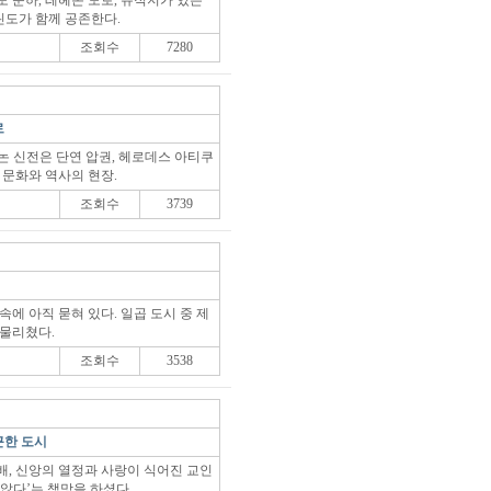
 운하, 레헤온 도로, 유적지가 있는
도가 함께 공존한다.
조회수
7280
로
논 신전은 단연 압권, 헤로데스 아티쿠
 문화와 역사의 현장.
조회수
3739
속에 아직 묻혀 있다. 일곱 도시 중 제
 물리쳤다.
조회수
3538
근한 도시
배, 신앙의 열정과 사랑이 식어진 교인
않다’는 책망을 하셨다.