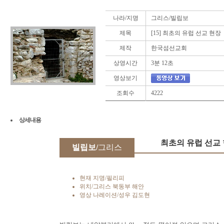
나라/지명
그리스/빌립보
제목
[15] 최초의 유럽 선교 현장
제작
한국섬선교회
상영시간
3분 12초
영상보기
조회수
4222
상세내용
최초의 유럽 선교
빌립보/
그리스
현재 지명/필리피
위치/그리스 북동부 해안
영상 나레이션/성우 김도현