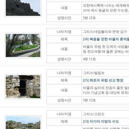
요한계시록에 나오는 에게해의
내용
으며 계시 동굴과 요한 수도원,
상영시간
5분 12초
나라/지명
그리스/네압볼리와 문밖 강가
제목
[16] 복음을 전한 바울의 흔적
바울의 유럽 첫 도착지 네압볼
내용
등 전도여행 때 들른 곳에는 
상영시간
4분 11초
나라/지명
그리스/빌립보
제목
[15] 최초의 유럽 선교 현장
바울과 실라의 찬송이 울린 빌립
내용
디아 기념교회 등 대단위 유적
상영시간
3분 12초
나라/지명
그리스/고린도
제목
[13] 아가야 지방의 수도