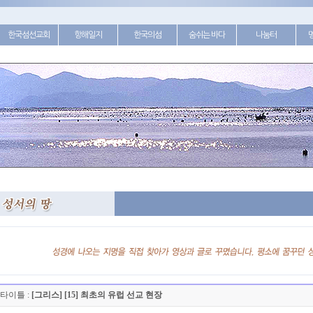
한국섬선교회
항해일지
한국의섬
숨쉬는 바다
나눔터
타이틀 :
[그리스] [15] 최초의 유럽 선교 현장