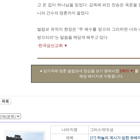
고 온 집이 하나님을 믿었다. 감옥에 퍼진 찬송은 옥문을 
니라 간수의 영혼까지 열었다.
빌립보 유적지 현장은 "주 예수를 믿으라 그리하면 너와 
받으리라"는 말씀을 깨닫게 해주고 있다.
-한국섬선교회 ▼
● 성가곡에 맞춘 빌립보네 영상을 보기 원하시면
[여기 ▼]
를
해당 페이지로 이동합니다.
나라/지명
그리스/밧모섬
제목
[17] 하늘의 계시가 임한 유배