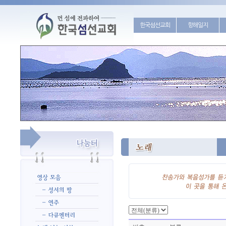
한국섬선교회
항해일지