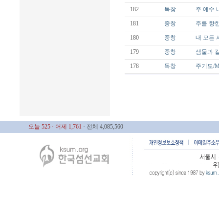
182
독창
주 예수 내가
181
중창
주를 향한
180
중창
내 모든 시
179
중창
샘물과 같은
178
독창
주기도/Mal
오늘 525
· 어제 1,761
· 전체 4,085,560