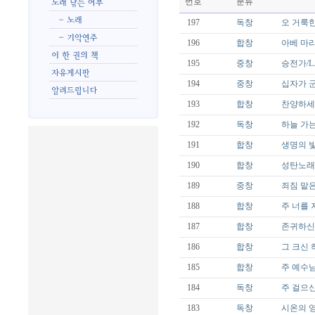
번호
분류
197
독창
오 거룩한 
196
합창
아베 마리
195
중창
승전가/L.M
194
중창
십자가 군병
193
합창
찬양하세 오
192
독창
하늘 가는 
191
합창
생명의 빛/P
190
합창
성탄노래 
189
중창
죄짐 맡은 우
188
합창
주 너를 지키
187
합창
존귀하신 
186
합창
그 크신 하
185
합창
주 예수님 
184
독창
주 걸으신 
183
독창
시온의 영광