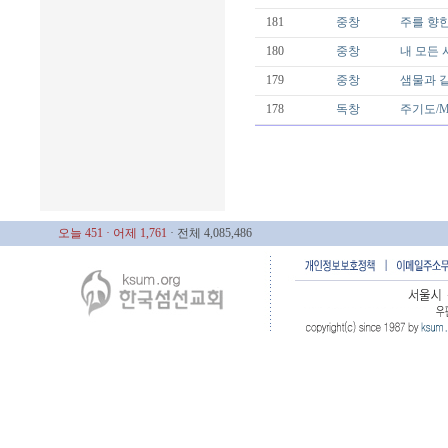
181
중창
주를 향한
180
중창
내 모든 시
179
중창
샘물과 같은
178
독창
주기도/Mal
오늘 451
· 어제 1,761
· 전체 4,085,486