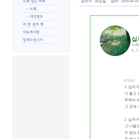
글쓴이
:
편집실
날짜
: 2010-04-
십
노래
G. 
(가사)
1. 십자
기 들고
주께서 
그 군대
2. 십자
그 나팔소
수 없는 