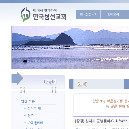
한국섬선교회
항해일지
[중창] 십자가 군병들아/G. J. Webb 곡