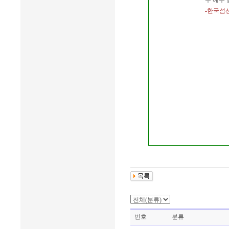
주 예수
-한국섬
번호
분류