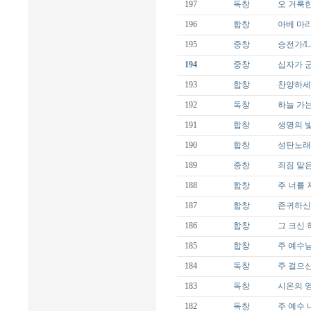
197
독창
오 거룩한 
196
합창
아베 마리
195
중창
승전가/L.M
194
중창
십자가 군병
193
합창
찬양하세 오
192
독창
하늘 가는 
191
합창
생명의 빛/P
190
합창
성탄노래 
189
중창
죄짐 맡은 우
188
합창
주 너를 지키
187
합창
존귀하신 
186
합창
그 크신 하
185
합창
주 예수님 
184
독창
주 걸으신 
183
독창
시온의 영광
182
독창
주 예수 내가