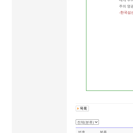
대개 주
주의 영
-한국섬
번호
분류