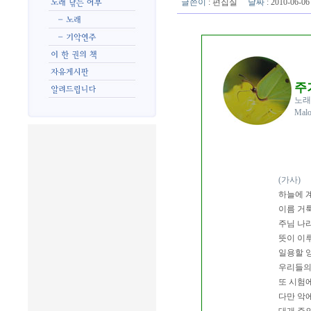
글쓴이
:
편집실
날짜
: 2010-06-
주
노래
Mal
(가사)
하늘에 
이름 거
주님 나
뜻이 이
일용할 
우리들의
또 시험
다만 악