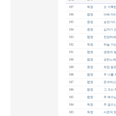
197
독창
오 거룩한 
196
합창
아베 마리
195
중창
승전가/L.M
194
중창
십자가 군병
193
합창
찬양하세 오
192
독창
하늘 가는 
191
합창
생명의 빛/P
190
합창
성탄노래 
189
중창
죄짐 맡은 우
188
합창
주 너를 지키
187
합창
존귀하신 
186
합창
그 크신 하
185
합창
주 예수님 
184
독창
주 걸으신 
183
독창
시온의 영광