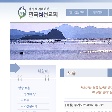
한국섬선교회
항해일지
[독창] 주기도/Malotte 곡/3:09