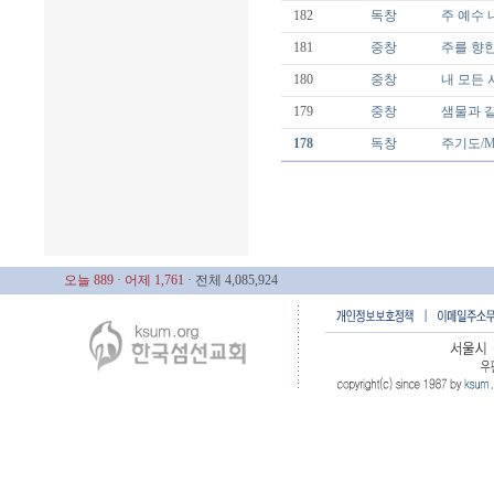
182
독창
주 예수 내가
181
중창
주를 향한
180
중창
내 모든 시
179
중창
샘물과 같은
178
독창
주기도/Mal
오늘 889
· 어제 1,761
· 전체 4,085,924