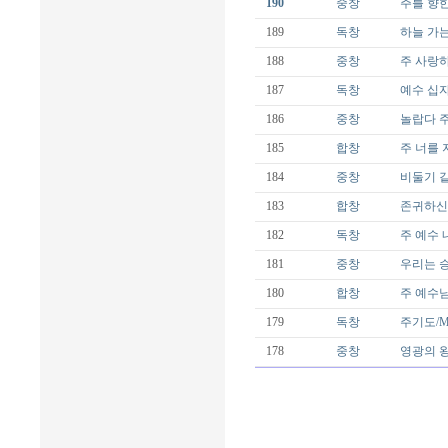
190
중창
주를 향한
189
독창
하늘 가는 
188
중창
주 사랑하
187
독창
예수 십자가
186
중창
놀랍다 주님
185
합창
주 너를 지키
184
중창
비둘기 같이
183
합창
존귀하신 
182
독창
주 예수 내가
181
중창
우리는 승리
180
합창
주 예수님 
179
독창
주기도/Mal
178
중창
영광의 왕께