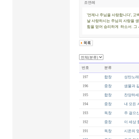
조연레
'언제나 주님을 사랑합니다', 
날 사랑하시는 주님의 사랑을 생
힘을 얻어 승리하게 하소서. 그
번호
분류
197
합창
성탄노래 
196
중창
샘물과 같은
195
합창
찬양하세 오
194
중창
내 모든 시
193
독창
주 걸으신 
192
중창
이 세상 험하
191
독창
시온의 영광