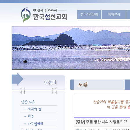
한국섬선교회
항해일지
[중창] 주를 향한 나의 사랑을/3:07