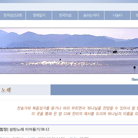
한국섬선교회
항해일지
한국의섬
숨쉬는 바다
나눔터
Hom
[합창] 성탄노래 이어듣기/38:12