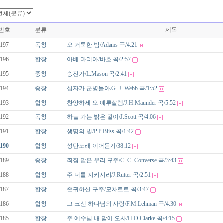
번호
분류
제목
197
독창
오 거룩한 밤/Adams 곡/4:21
196
합창
아베 마리아/바흐 곡/2:57
195
중창
승전가/L.Mason 곡/2:41
194
중창
십자가 군병들아/G. J. Webb 곡/1:52
193
합창
찬양하세 오 예루살렘/J.H.Maunder 곡/5:52
192
독창
하늘 가는 밝은 길이/J.Scott 곡/4:06
191
합창
생명의 빛/P.P.Bliss 곡/1:42
190
합창
성탄노래 이어듣기/38:12
189
중창
죄짐 맡은 우리 구주/C. C. Converse 곡/3:43
188
합창
주 너를 지키시리/J.Rutter 곡/2:51
187
합창
존귀하신 구주/모차르트 곡/3:47
186
합창
그 크신 하나님의 사랑/F.M.Lehman 곡/4:30
185
합창
주 예수님 내 맘에 오사/H.D.Clarke 곡/4:15