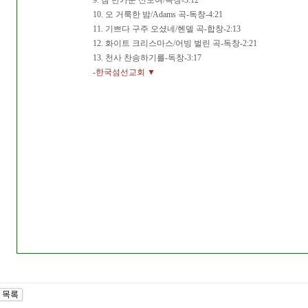
9. 참 반가운 신도여/독창-3:12
10. 오 거룩한 밤/Adams 곡-독창-4:21
11. 기쁘다 구주 오셨네/헨델 곡-합창-2:13
12. 화이트 크리스마스/어빙 벌린 곡-독창-2:21
13. 천사 찬송하기를-독창-3:17
-한국섬선교회 ▼