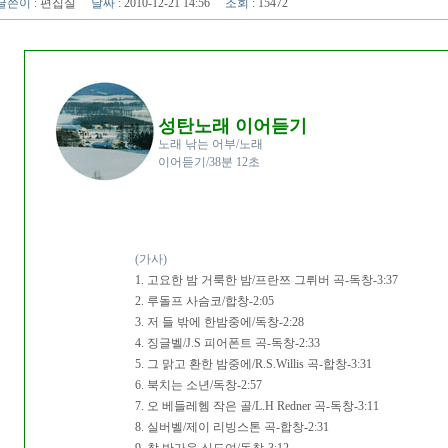
글쓴이
:
편집실
날짜
: 2010-12-21 14:56
조회
: 15472
성탄노래 이어듣기
노래 낚는 어부/노래
이어듣기/38분 12초
(가사)
1. 고요한 밤 거룩한 밤/프란쯔 그뤼버 곡-독창-3:37
2. 루돌프 사슴코/합창-2:05
3. 저 들 밖에 한밤중에/독창-2:28
4. 징글벨/J.S 피어폰트 곡-독창-2:33
5. 그 맑고 환한 밤중에/R.S.Willis 곡-합창-3:31
6. 북치는 소년/독창-2:57
7. 오 베들레헴 작은 골/L.H Redner 곡-독창-3:11
8. 실버벨/제이 리빙스톤 곡-합창-2:31