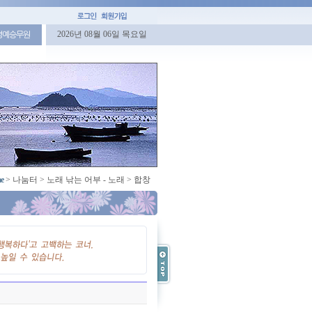
2026년 08월 06일 목요일
명예승무원
e
>
나눔터
>
노래 낚는 어부 - 노래
>
합창