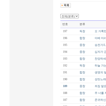
번호
분류
197
독창
오 거룩한 
196
합창
아베 마리
195
중창
승전가/L.M
194
중창
십자가 군병
193
합창
찬양하세 오
192
독창
하늘 가는 
191
합창
생명의 빛/P
190
합창
성탄노래 
189
중창
죄짐 맡은 우
188
합창
주 너를 지키
187
합창
존귀하신 