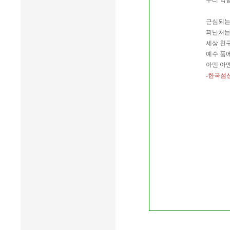
우리 약
근심되는
피난처는
세상 친
예수 품
아멘 아
-한국섬