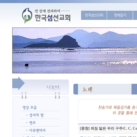
한국섬선교회
항해일지
[중창] 죄짐 맡은 우리 구주/C. C. Conv