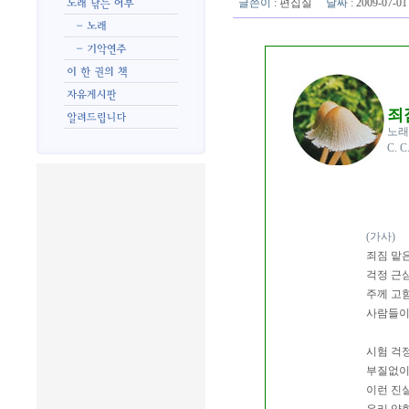
글쓴이
:
편집실
날짜
: 2009-07-
죄
노래
C. 
(가사)
죄짐 맡
걱정 근심
주께 고
사람들이
시험 걱
부질없이
이런 진