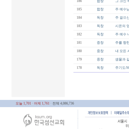
186
합창
그 크신 하
185
합창
주 예수님 
184
독창
주 걸으신 
183
독창
시온의 영광
182
독창
주 예수 내가
181
중창
주를 향한
180
중창
내 모든 시
179
중창
샘물과 같은
178
독창
주기도/Mal
오늘 1,701
· 어제 1,761
· 전체 4,086,736