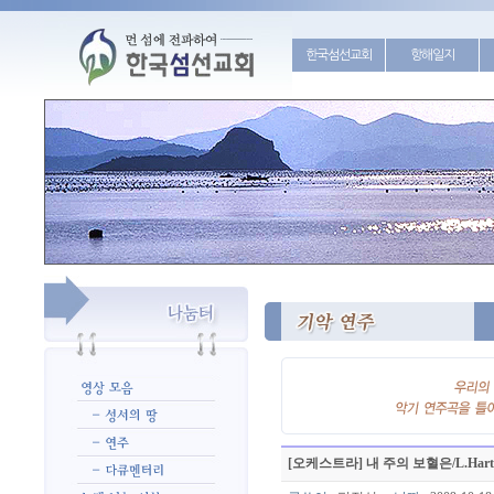
한국섬선교회
항해일지
[오케스트라] 내 주의 보혈은/L.Hart