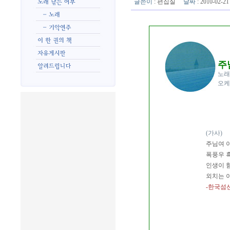
글쓴이
:
편집실
날짜
: 2010-02-
주
노래
오케
(가사)
주님여 이
폭풍우 
인생이 
외치는 
-한국섬