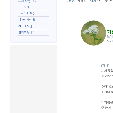
글쓴이
:
편집실
날짜
: 2010-04-
기
노래
오케
(가사)
1. 기름
주 예수
후렴) 호
호산나를
2. 기쁨
주 안에