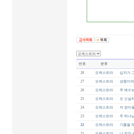
번호
분류
28
오케스트라
십자가 그
27
오케스트라
성령이여 
26
오케스트라
주 예수보다
25
오케스트라
오 신실하
24
오케스트라
저 장미꽃
23
오케스트라
주 하나님
22
오케스트라
기름을 채
21
오케스트라
나 죄의 