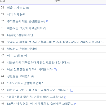
번호
제목
54
암을 이기는 법
(1)
53
세치 혀의 능력
52
주기도문에 대한 반성(펌글)
(1)
51
아름다운 그곳에 가고싶어요
(3)
50
6월(詩) / 김용택 시인
49
우리나라 최초의 선교사 귀츨라프의 선교지, 최종도착지가 가파도였습니다
(1)
48
낙도선교 은혜의 기념비
47
여 미교 회 소 식
46
새찬송가와 기독교최대의 영상자료 안내합니다.
(3)
45
예심 전도 훈련원이 다시 시작합니다.
44
성탄절을 보내면서
(1)
43
* 조도기독교연합회 수련회 *
42
대한민국 모든 기독교 성도님들께 알려드립니다!!!
41
<펌글> 몸에 좋은 차, 여름에 많이 드세용~
(2)
40
ibn국제방송 영화 -씨- 제작위원 및 출연배우 모집공고