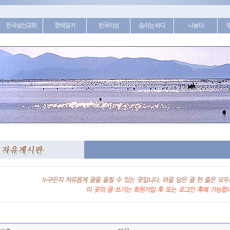
한국섬선교회
항해일지
한국의섬
숨쉬는 바다
나눔터