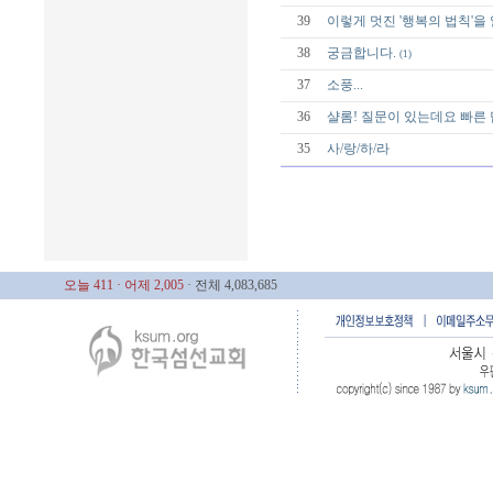
39
이렇게 멋진 '행복의 법칙'을
38
궁금합니다.
(1)
37
소풍...
36
샬롬! 질문이 있는데요 빠른
35
사/랑/하/라
오늘 411
· 어제 2,005
· 전체 4,083,685