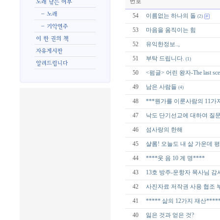
번호
54
이름없는 하나의 돌
(2)
53
마음을 움직이는 힘
52
유익한정보..,
51
부탁 드립니다.
(1)
50
<펌글> 어린 왕자-The last sce
49
남은 사람들
(4)
48
***뭔가를 이룬사람의 11가지
47
낙도 단기선교에 대하여 질
46
섬사랑의 한해
45
샬롬! 오늘도 내 삶 가운데 
44
****웃 음 10 계 명****
43
13호 방주-운항자 목사님 감
42
사진자료 저작권 사용 협조 
41
***** 삶의 12가지 재산****
40
잃은 것과 얻은 것?