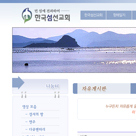
한국섬선교회
항해일지