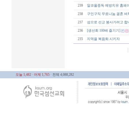
239
알코올중독 예방치유 홈페
238
구인구직 무료나눔 결혼 
237
섬으로 선교 봉사가려고 합
236
[생선회 100배 즐기기]
235
지역을 복음화 시키자
오늘 1,482
· 어제 1,765
· 전체 4,088,282