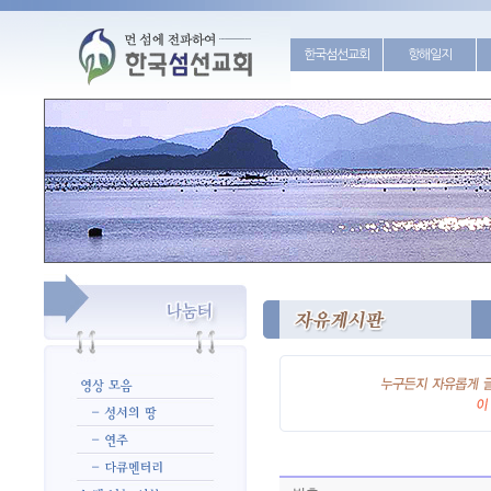
한국섬선교회
항해일지