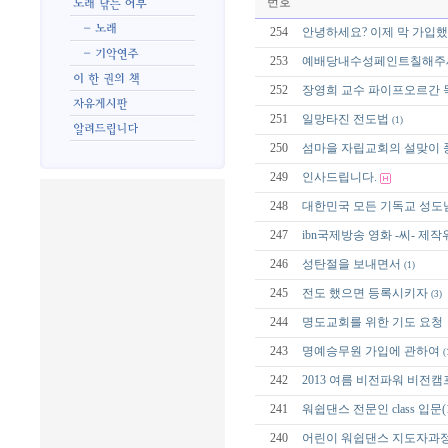
번호
254
안녕하세요? 이제 막 가입
253
예배당내수성페인트칠해주
252
장영희 교수 파이프오르간 
251
일망타진 전도법
(1)
250
섬마을 자립교회의 설맞이 
249
인사드립니다.
248
대한민국 모든 기독교 성도
247
ibn국제방송 영화 -씨- 제
246
성탄절을 보내면서
(1)
245
전도 했으면 등록시키자
(3)
244
명도교회를 위한 기도 요청
243
명예승무원 가입에 관하여
(
242
2013 여름 비전파워 비전캠
241
워쉽댄스 전문인 class 입문(
240
어린이 워쉽댄스 지도자과정 sch