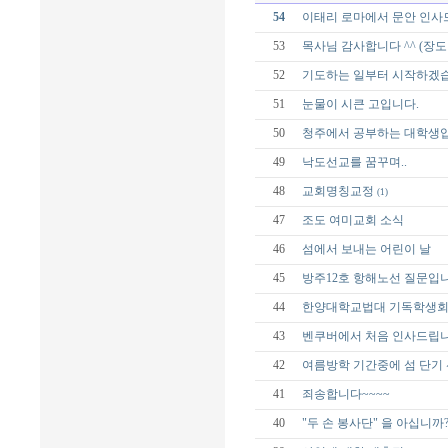
54
이태리 로마에서 문안 인사
53
목사님 감사합니다 ^^ (장도 전
52
기도하는 일부터 시작하겠습
51
눈물이 시큰 고입니다.
50
청주에서 공부하는 대학생
49
낙도선교를 꿈꾸며..
48
교회명칭교정
(1)
47
조도 여미교회 소식
46
섬에서 보내는 어린이 날
45
방주12호 항해노선 질문입
44
한양대학교법대 기독학생
43
벤쿠버에서 처음 인사드립
42
여름방학 기간중에 섬 단기
41
죄송합니다~~~~
40
"두 손 봉사단" 을 아십니까