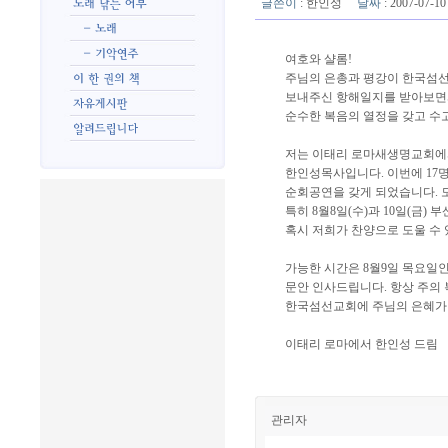
글쓴이
:
한인성
날짜
: 2007-07-
여호와 샬롬!
주님의 은총과 평강이 한국섬
보내주신 항해일지를 받아보면서
순수한 복음의 열정을 갖고 수
저는 이태리 로마새생명교회에
한인성목사입니다. 이번에 17
순회공연을 갖게 되었습니다. 
특히 8월8일(수)과 10일(금)
혹시 저희가 찬양으로 도울 수
가능한 시간은 8월9일 목요일
문안 인사드립니다. 항상 주의
한국섬선교회에 주님의 은혜가
이태리 로마에서 한인성 드림
관리자