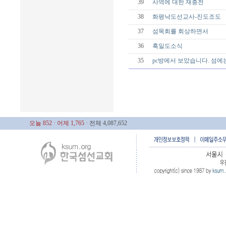
39
사역에 대한 재충전
38
화평낙도선교사-진도조도
37
섬목회를 회상하면서
36
흑일도소식
35
pc방에서 보았습니다. 섬에
오늘 852
· 어제 1,765
· 전체 4,087,652