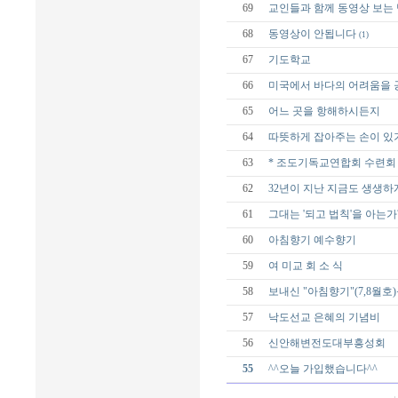
69
교인들과 함께 동영상 보는 
68
동영상이 안됩니다
(1)
67
기도학교
66
미국에서 바다의 어려움을 
65
어느 곳을 항해하시든지
64
따뜻하게 잡아주는 손이 있
63
* 조도기독교연합회 수련회 
62
32년이 지난 지금도 생생하
61
그대는 '되고 법칙'을 아는가
60
아침향기 예수향기
59
여 미교 회 소 식
58
보내신 "아침향기"(7,8월호
57
낙도선교 은혜의 기념비
56
신안해변전도대부흥성회
55
^^오늘 가입했습니다^^