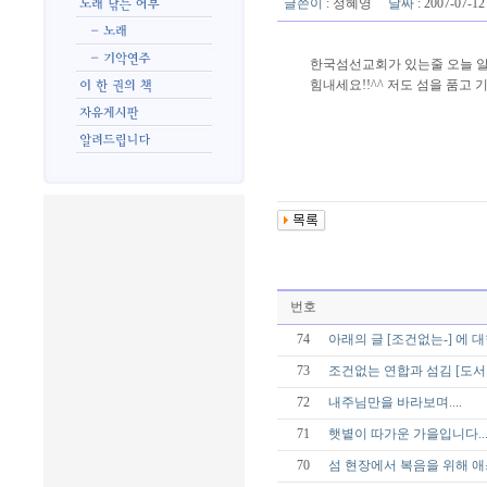
글쓴이
:
정혜영
날짜
: 2007-07-
한국섬선교회가 있는줄 오늘 
힘내세요!!^^ 저도 섬을 품고
번호
74
아래의 글 [조건없는-] 에 
73
조건없는 연합과 섬김 [도서
72
내주님만을 바라보며....
71
햇볕이 따가운 가을입니다...
70
섬 현장에서 복음을 위해 