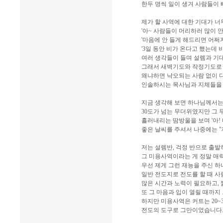
한두 명씩 일이 생겨 사람들이 
제가 할 사역에 대한 기대가 너
'아~ 사람들이 머리하러 많이 안
'마음에 안 들게 해드리면 어쩌지
'3일 동안 비가 온다고 했는데 
여러 생각들이 들며 설렘과 기
그래서 새벽기도와 작정기도로 
왜냐하면 낙오되는 사람 없이 다
인솔하시는 목사님과 지체들을 
지금 생각해 보면 하나님께서는
30도가 넘는 무더위였지만 그 
흘러내리는 땀방울을 보며 '아!
좋은 날씨를 주셔서 나중에는 "
저는 설렘반, 걱정 반으로 출
그 미용사역이라는 게 정말 매
우선 제게 그런 재능을 주신 하
일반 전도지로 전도를 할 때 
많은 시간과 노력이 필요하고, 
또 그 마음과 입이 열릴 때까지
하지만 미용사역은 커트는 20~3
전도의 도구로 그만이었습니다