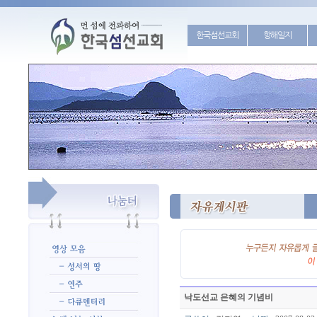
한국섬선교회
항해일지
낙도선교 은혜의 기념비