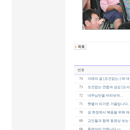
번호
74
아래의 글 [조건없는-] 에 
73
조건없는 연합과 섬김 [도서
72
내주님만을 바라보며....
71
햇볕이 따가운 가을입니다...
70
섬 현장에서 복음을 위해 
69
교인들과 함께 동영상 보는 
68
동영상이 안됩니다
(1)