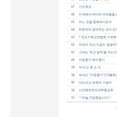
67
기도학교
66
미국에서 바다의 어려움을 
65
어느 곳을 항해하시든지
64
따뜻하게 잡아주는 손이 있
63
* 조도기독교연합회 수련회 
62
32년이 지난 지금도 생생하
61
그대는 '되고 법칙'을 아는가
60
아침향기 예수향기
59
여 미교 회 소 식
58
보내신 "아침향기"(7,8월호
57
낙도선교 은혜의 기념비
56
신안해변전도대부흥성회
55
^^오늘 가입했습니다^^