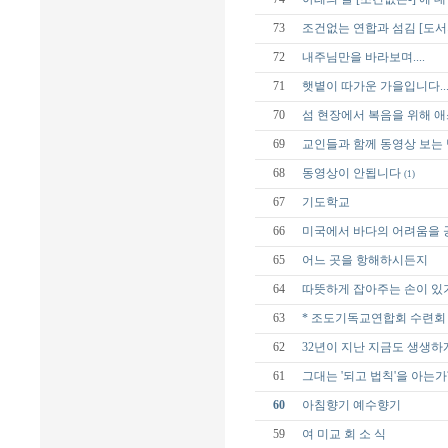
73
조건없는 연합과 섬김 [도서
72
내주님만을 바라보며....
71
햇볕이 따가운 가을입니다...
70
섬 현장에서 복음을 위해 
69
교인들과 함께 동영상 보는 
68
동영상이 안됩니다
(1)
67
기도학교
66
미국에서 바다의 어려움을 
65
어느 곳을 항해하시든지
64
따뜻하게 잡아주는 손이 있
63
* 조도기독교연합회 수련회 
62
32년이 지난 지금도 생생하
61
그대는 '되고 법칙'을 아는가
60
아침향기 예수향기
59
여 미교 회 소 식