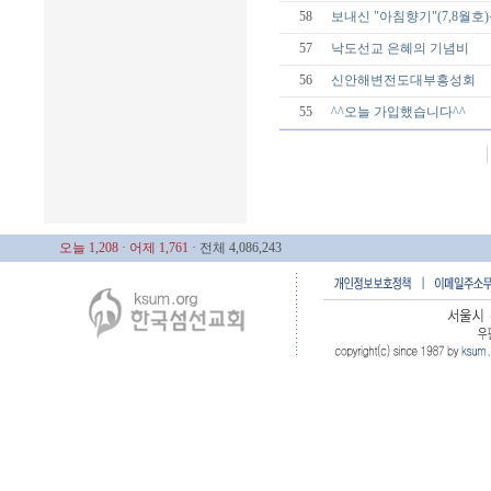
58
보내신 "아침향기"(7,8월호
57
낙도선교 은혜의 기념비
56
신안해변전도대부흥성회
55
^^오늘 가입했습니다^^
오늘 1,208
· 어제 1,761
· 전체 4,086,243