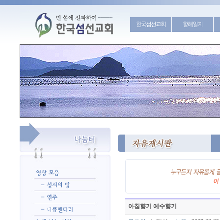
한국섬선교회
항해일지
아침향기 예수향기