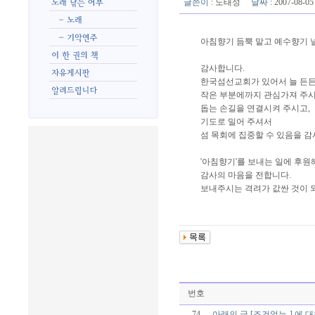
글쓴이
:
노태성
날짜
: 2007-08-
아침향기 듬뿍 맡고 예수향기 
감사합니다.
한국섬선교회가 있어서 늘 든든
작은 부분에까지 관심가져 주시
돕는 손길을 연결시켜 주시고,
기도로 밀어 주셔서
섬 목회에 집중할 수 있음을 
'아침향기'를 보내는 일에 후원
감사의 마음을 전합니다.
보내주시는 격려가 값싼 것이 
번호
74
아래의 글 [조건없는-] 에 