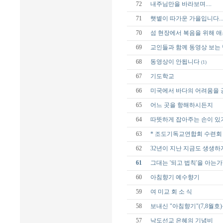
72
내주님만을 바라보며....
71
햇볕이 따가운 가을입니다...
70
섬 현장에서 복음을 위해 
69
교인들과 함께 동영상 보는 
68
동영상이 안됩니다
(1)
67
기도학교
66
미국에서 바다의 어려움을 
65
어느 곳을 항해하시든지
64
따뜻하게 잡아주는 손이 있
63
* 조도기독교연합회 수련회 
62
32년이 지난 지금도 생생하
61
그대는 '되고 법칙'을 아는가
60
아침향기 예수향기
59
여 미교 회 소 식
58
보내신 "아침향기"(7,8월호
57
낙도선교 은혜의 기념비