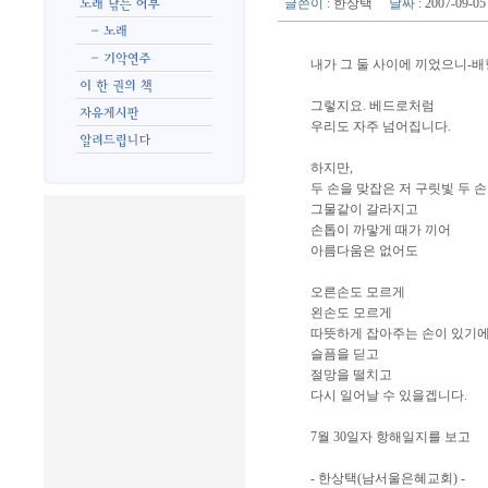
글쓴이
:
한상택
날짜
: 2007-09-
내가 그 둘 사이에 끼었으니-
그렇지요. 베드로처럼
우리도 자주 넘어집니다.
하지만,
두 손을 맞잡은 저 구릿빛 두 
그물같이 갈라지고
손톱이 까맣게 때가 끼어
아름다움은 없어도
오른손도 모르게
왼손도 모르게
따뜻하게 잡아주는 손이 있기
슬픔을 딛고
절망을 떨치고
다시 일어날 수 있을겝니다.
7월 30일자 항해일지를 보고
- 한상택(남서울은혜교회) -