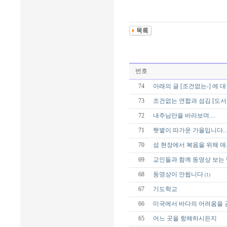
번호
74
아래의 글 [조건없는-] 에 
73
조건없는 연합과 섬김 [도서
72
내주님만을 바라보며....
71
햇볕이 따가운 가을입니다...
70
섬 현장에서 복음을 위해 
69
교인들과 함께 동영상 보는 
68
동영상이 안됩니다
(1)
67
기도학교
66
미국에서 바다의 어려움을 
65
어느 곳을 항해하시든지