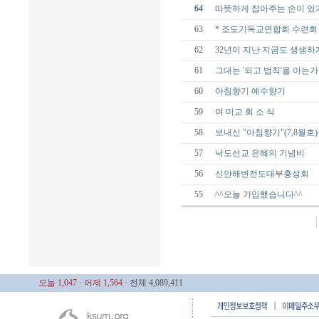
64
따뜻하게 잡아주는 손이 있
63
* 조도기독교연합회 수련회 
62
32년이 지난 지금도 생생하
61
그대는 '되고 법칙'을 아는가
60
아침향기 예수향기
59
여 미교 회 소 식
58
보내신 "아침향기"(7,8월호
57
낙도선교 은혜의 기념비
56
신안해변전도대부흥성회
55
^^오늘 가입했습니다^^
오늘 1,047
· 어제 1,564
· 전체 4,089,411