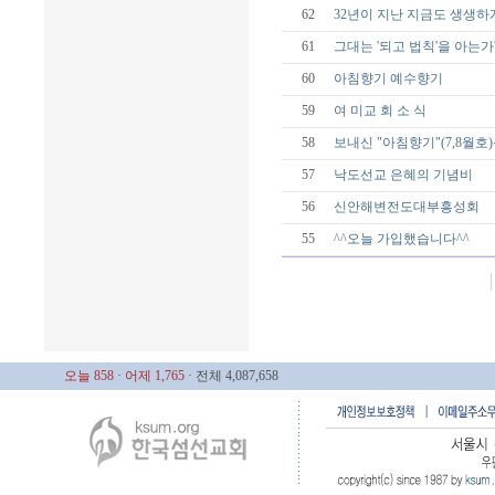
62
32년이 지난 지금도 생생하
61
그대는 '되고 법칙'을 아는가
60
아침향기 예수향기
59
여 미교 회 소 식
58
보내신 "아침향기"(7,8월호
57
낙도선교 은혜의 기념비
56
신안해변전도대부흥성회
55
^^오늘 가입했습니다^^
오늘 858
· 어제 1,765
· 전체 4,087,658