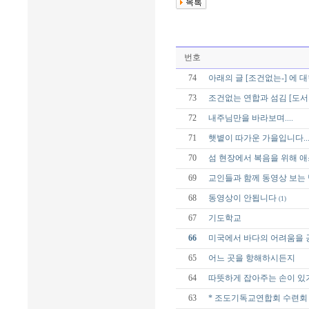
번호
74
아래의 글 [조건없는-] 에 
73
조건없는 연합과 섬김 [도서
72
내주님만을 바라보며....
71
햇볕이 따가운 가을입니다...
70
섬 현장에서 복음을 위해 
69
교인들과 함께 동영상 보는 
68
동영상이 안됩니다
(1)
67
기도학교
66
미국에서 바다의 어려움을 
65
어느 곳을 항해하시든지
64
따뜻하게 잡아주는 손이 있
63
* 조도기독교연합회 수련회 