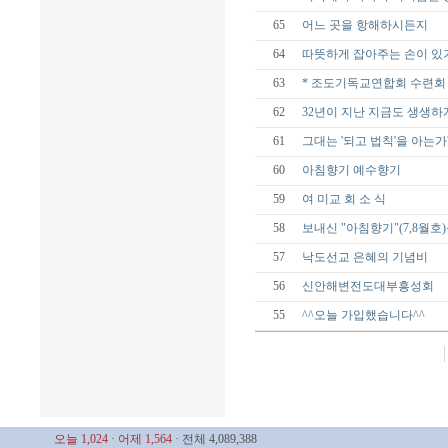
65
어느 곳을 항해하시든지
64
따뜻하게 잡아주는 손이 있
63
* 조도기독교연합회 수련회 
62
32년이 지난 지금도 생생하
61
그대는 '되고 법칙'을 아는가
60
아침향기 예수향기
59
여 미교 회 소 식
58
보내신 "아침향기"(7,8월호
57
낙도선교 은혜의 기념비
56
신안해변전도대부흥성회
55
^^오늘 가입했습니다^^
오늘 1,024
· 어제 1,564
· 전체 4,089,388