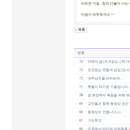
따듯한 마음.. 함게 더불어 사는
마음이 따뜻해져요 ^^
번호
74
아래의 글 [조건없는-] 에 
73
조건없는 연합과 섬김 [도서
72
내주님만을 바라보며....
71
햇볕이 따가운 가을입니다...
70
섬 현장에서 복음을 위해 
69
교인들과 함께 동영상 보는 
68
동영상이 안됩니다
(1)
67
기도학교
66
미국에서 바다의 어려움을 