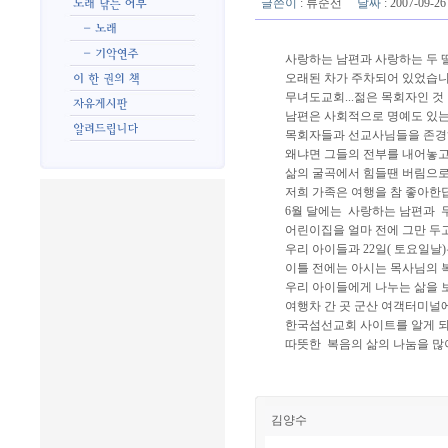
글쓴이
:
류순선
날짜
: 2007-09-
사랑하는 남편과 사랑하는 두 
오래된 차가 주차되어 있었습니
무녀도교회...젊은 목회자인 것
남편은 사회적으로 명예도 있는
목회자들과 선교사님들을 존경
왜냐면 그들의 전부를 내어놓고 몸
삶의 굴곡에서 힘들땐 버림으로 
저희 가족은 여행을 참 좋아한
6월 달에는 사랑하는 남편과 
어린이집을 얼마 전에 그만 두
우리 아이들과 22일( 토요일날
이틀 전에는 아시는 목사님의 
우리 아이들에게 나누는 삶을 
여행차 간 곳 군산 여객터미널
한국섬선교회 사이트를 알게 
따뜻한 복음의 삶의 나눔을 많
김양수