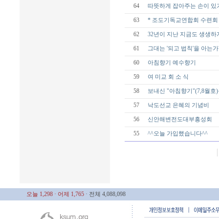
64
따뜻하게 잡아주는 손이 있
63
* 조도기독교연합회 수련회 
62
32년이 지난 지금도 생생하
61
그대는 '되고 법칙'을 아는가
60
아침향기 예수향기
59
여 미교 회 소 식
58
보내신 "아침향기"(7,8월호
57
낙도선교 은혜의 기념비
56
신안해변전도대부흥성회
55
^^오늘 가입했습니다^^
오늘 1,298
· 어제 1,765
· 전체 4,088,098