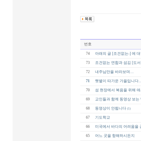
번호
74
아래의 글 [조건없는-] 에 
73
조건없는 연합과 섬김 [도서
72
내주님만을 바라보며....
71
햇볕이 따가운 가을입니다...
70
섬 현장에서 복음을 위해 
69
교인들과 함께 동영상 보는 
68
동영상이 안됩니다
(1)
67
기도학교
66
미국에서 바다의 어려움을 
65
어느 곳을 항해하시든지