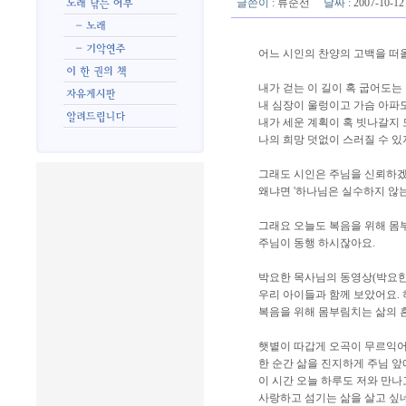
글쓴이
:
류순선
날짜
: 2007-10-
어느 시인의 찬양의 고백을 떠
내가 걷는 이 길이 혹 굽어도는
내 심장이 울렁이고 가슴 아파도.
내가 세운 계획이 혹 빗나갈지
나의 희망 덧없이 스러질 수 있지
그래도 시인은 주님을 신뢰하겠
왜냐면 '하나님은 실수하지 않는
그래요 오늘도 복음을 위해 몸
주님이 동행 하시잖아요.
박요한 목사님의 동영상(박요한
우리 아이들과 함께 보았어요.
복음을 위해 몸부림치는 삶의 흔
햇볕이 따갑게 오곡이 무르익어
한 순간 삶을 진지하게 주님 
이 시간 오늘 하루도 저와 만
사랑하고 섬기는 삶을 살고 싶