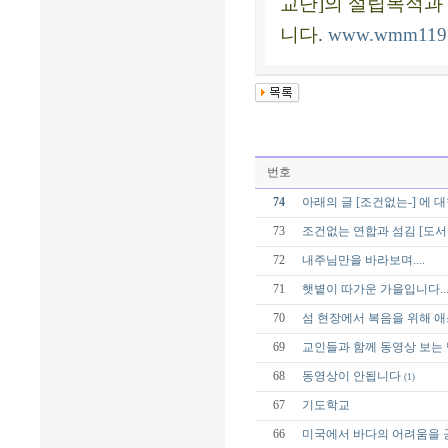
교단]의 설립목적과
니다.
www.wmm119.
번호
74
아래의 글 [조건없는-] 에 
73
조건없는 연합과 섬김 [도서
72
내주님만을 바라보며....
71
햇볕이 따가운 가을입니다...
70
섬 현장에서 복음을 위해 
69
교인들과 함께 동영상 보는 
68
동영상이 안됩니다
(1)
67
기도학교
66
미국에서 바다의 어려움을 