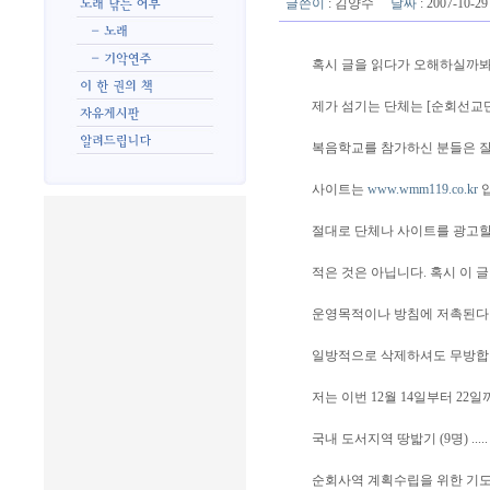
글쓴이
:
김양수
날짜
: 2007-10-
혹시 글을 읽다가 오해하실까봐
제가 섬기는 단체는 [순회선교
복음학교를 참가하신 분들은 잘 
사이트는
www.wmm119.co.kr
입
절대로 단체나 사이트를 광고
적은 것은 아닙니다. 혹시 이 
운영목적이나 방침에 저촉된다
일방적으로 삭제하셔도 무방합
저는 이번 12월 14일부터 22
국내 도서지역 땅밟기 (9명) ...
순회사역 계획수립을 위한 기도중