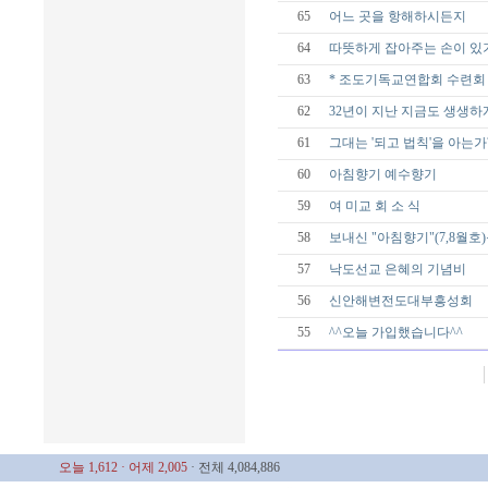
65
어느 곳을 항해하시든지
64
따뜻하게 잡아주는 손이 있
63
* 조도기독교연합회 수련회 
62
32년이 지난 지금도 생생하
61
그대는 '되고 법칙'을 아는가
60
아침향기 예수향기
59
여 미교 회 소 식
58
보내신 "아침향기"(7,8월호
57
낙도선교 은혜의 기념비
56
신안해변전도대부흥성회
55
^^오늘 가입했습니다^^
오늘 1,612
· 어제 2,005
· 전체 4,084,886