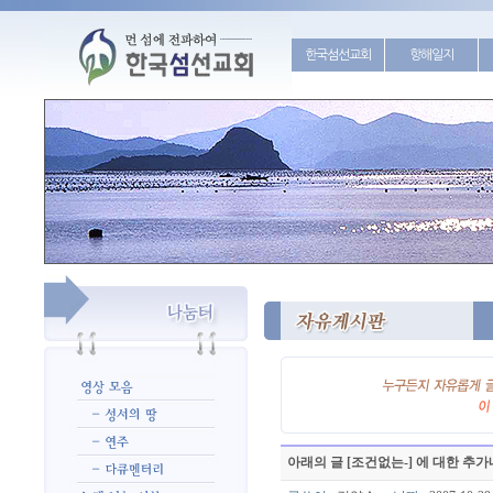
한국섬선교회
항해일지
아래의 글 [조건없는-] 에 대한 추