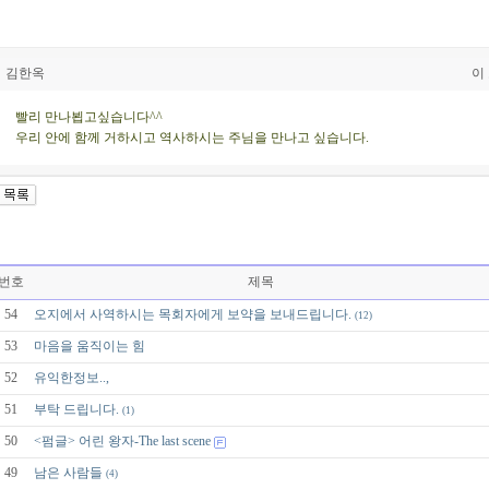
김한옥
이
빨리 만나뵙고싶습니다^^
우리 안에 함께 거하시고 역사하시는 주님을 만나고 싶습니다.
번호
제목
54
오지에서 사역하시는 목회자에게 보약을 보내드립니다.
(12)
53
마음을 움직이는 힘
52
유익한정보..,
51
부탁 드립니다.
(1)
50
<펌글> 어린 왕자-The last scene
49
남은 사람들
(4)