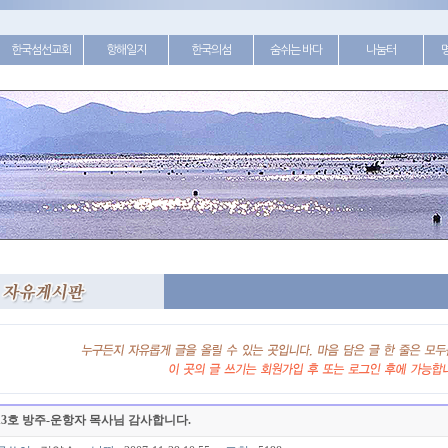
한국섬선교회
항해일지
한국의섬
숨쉬는 바다
나눔터
13호 방주-운항자 목사님 감사합니다.