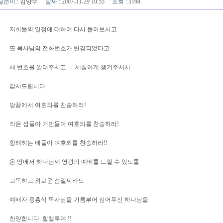
글쓴이
:
김양수
날짜
: 2007-11-29 10:55
조회
: 5198
저희들의 일정에 대하여 다시 물어보시고
또 목사님의 전화번호가 변경되었다고
새 번호를 알려주시고..... 세심하게 챙겨주셔서
감사드립니다.
땅끝에서 여호와를 찬송하라!
작은 섬들아 거민들아 여호와를 찬송하라!
항해하는 배들아 여호와를 찬송하라!!
온 땅에서 하나님께 영광의 예배를 드릴 수 있도롤
고독하고 외로운 섬일찌라도
예배자 용흥식 목사님을 기름부어 심어두신 하나님을
찬양합니다. 할렐루야 !!