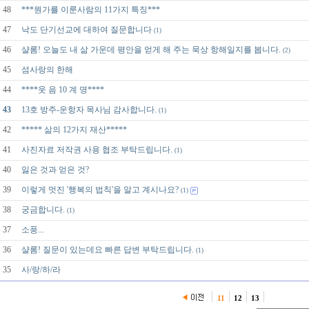
48
***뭔가를 이룬사람의 11가지 특징***
47
낙도 단기선교에 대하여 질문합니다
(1)
46
샬롬! 오늘도 내 삶 가운데 평안을 얻게 해 주는 묵상 항해일지를 봅니다.
(2)
45
섬사랑의 한해
44
****웃 음 10 계 명****
43
13호 방주-운항자 목사님 감사합니다.
(1)
42
***** 삶의 12가지 재산*****
41
사진자료 저작권 사용 협조 부탁드립니다.
(1)
40
잃은 것과 얻은 것?
39
이렇게 멋진 '행복의 법칙'을 알고 계시나요?
(1)
38
궁금합니다.
(1)
37
소풍...
36
샬롬! 질문이 있는데요 빠른 답변 부탁드립니다.
(1)
35
사/랑/하/라
11
12
13