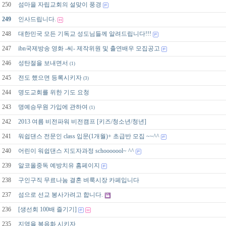
250
섬마을 자립교회의 설맞이 풍경
249
인사드립니다.
248
대한민국 모든 기독교 성도님들께 알려드립니다!!!
247
ibn국제방송 영화 -씨- 제작위원 및 출연배우 모집공고
246
성탄절을 보내면서
(1)
245
전도 했으면 등록시키자
(3)
244
명도교회를 위한 기도 요청
243
명예승무원 가입에 관하여
(1)
242
2013 여름 비전파워 비전캠프 [키즈/청소년/청년]
241
워쉽댄스 전문인 class 입문(1개월)+ 초급반 모집 ~~^^
240
어린이 워쉽댄스 지도자과정 schooooool~ ^^
239
알코올중독 예방치유 홈페이지
238
구인구직 무료나눔 결혼 벼룩시장 카페입니다
237
섬으로 선교 봉사가려고 합니다.
236
[생선회 100배 즐기기]
235
지역을 복음화 시키자