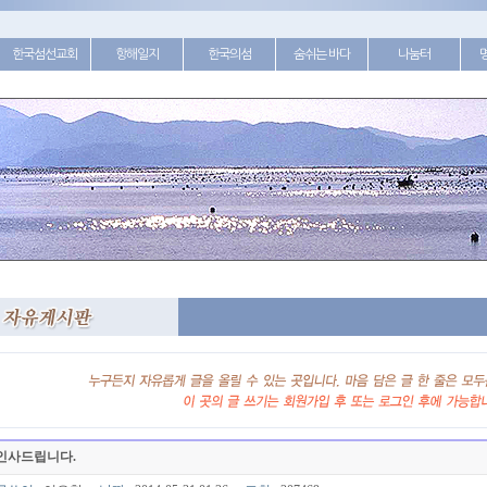
한국섬선교회
항해일지
한국의섬
숨쉬는 바다
나눔터
인사드립니다.