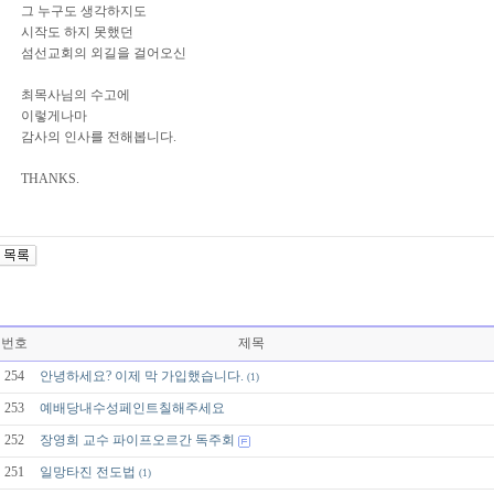
그 누구도 생각하지도
시작도 하지 못했던
섬선교회의 외길을 걸어오신
최목사님의 수고에
이렇게나마
감사의 인사를 전해봅니다.
THANKS.
번호
제목
254
안녕하세요? 이제 막 가입했습니다.
(1)
253
예배당내수성페인트칠해주세요
252
장영희 교수 파이프오르간 독주회
251
일망타진 전도법
(1)