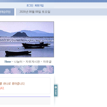
2026년 08월 08일 토요일
명예승무원
Home
>
나눔터
>
자유게시판
>
자유글