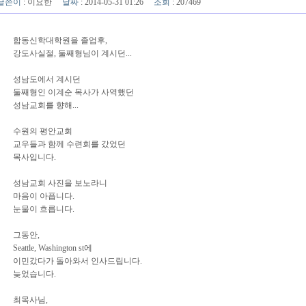
글쓴이
:
이요한
날짜
: 2014-05-31 01:26
조회
: 207469
합동신학대학원을 졸업후,
강도사실절, 둘째형님이 계시던...
성남도에서 계시던
둘째형인 이계순 목사가 사역했던
성남교회를 향해...
수원의 평안교회
교우들과 함께 수련회를 갔었던
목사입니다.
성남교회 사진을 보노라니
마음이 아픕니다.
눈물이 흐릅니다.
그동안,
Seattle, Washington st에
이민갔다가 돌아와서 인사드립니다.
늦었습니다.
최목사님,