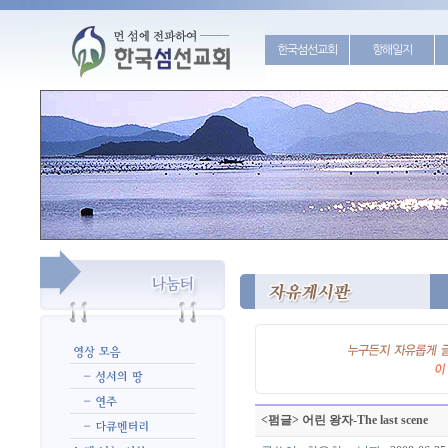
한국섬선교회
항해일지
<펌글> 어린 왕자-The last scene