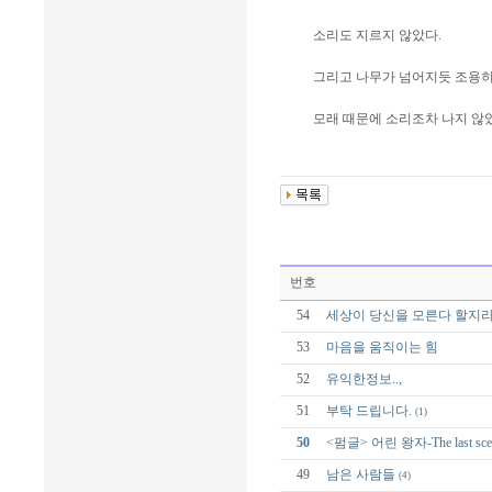
소리도 지르지 않았다.
그리고 나무가 넘어지듯 조용히
모래 때문에 소리조차 나지 않
번호
54
세상이 당신을 모른다 할지라도.
53
마음을 움직이는 힘
52
유익한정보..,
51
부탁 드립니다.
(1)
50
<펌글> 어린 왕자-The last sce
49
남은 사람들
(4)