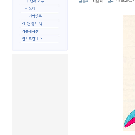
글쓴이
:
최은희
날짜
: 2008-06-