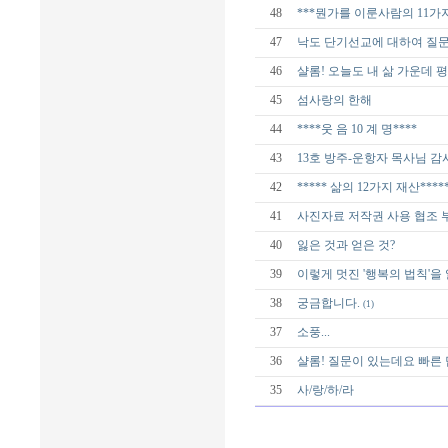
48
***뭔가를 이룬사람의 11가지
47
낙도 단기선교에 대하여 질
46
샬롬! 오늘도 내 삶 가운데 
45
섬사랑의 한해
44
****웃 음 10 계 명****
43
13호 방주-운항자 목사님 감
42
***** 삶의 12가지 재산****
41
사진자료 저작권 사용 협조 
40
잃은 것과 얻은 것?
39
이렇게 멋진 '행복의 법칙'을
38
궁금합니다.
(1)
37
소풍...
36
샬롬! 질문이 있는데요 빠른
35
사/랑/하/라