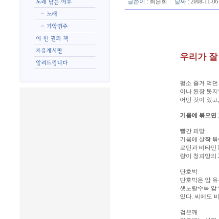
글쓴이
:
최은희
날짜
: 2008-11-
우리가 잘
펑소 즐겨 먹던 
이나 된장 못지
어떤 것이 있고
기름에 볶으면 
빨간 피망
기름에 살짝 볶
로틴과 비타민 
량이 청피망의 2
단호박
단호박은 암 유
샛노랄수록 암 
있다. 씨에도 
검은깨