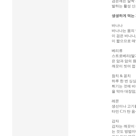
검은깨는 살짝 
발하는 활성 산
생생하게 먹는 
바나나
바나나는 몸의 
이 검은 바나나
이 짧으므로 매
베리류
스트로베리(딸기
은 암과 암의 
깨끗이 씻어 껍
참치 & 꽁치
하루 한 번 싱
튀기는 것에 비
을 막아 대장암
레몬
생선이나 고기를
타민 C가 탄 
감자
감자는 깨끗이 
는 것도 방법이