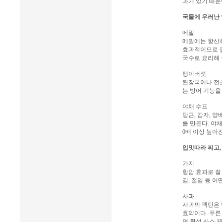
과가 있기 때문
국물에 우러난 
메밀
메밀에는 항산화
효과적이므로 껍
국수로 요리해 
팽이버섯
된장국이나 전골
는 방어 기능을
야채 수프
당근, 감자, 
를 만든다. 야
0배 이상 높아
입맛따라 찌고,
가지
항암 효과로 잘
김, 절임 등 
사과
사과의 펙틴은 
효약이다. 푸른
면 활성 산소 