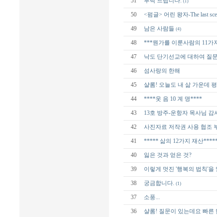
51
부탁 드립니다.
(1)
50
<펌글> 어린 왕자-The last sce
49
남은 사람들
(4)
48
***뭔가를 이룬사람의 11가지
47
낙도 단기선교에 대하여 질
46
섬사랑의 한해
45
샬롬! 오늘도 내 삶 가운데 
44
****웃 음 10 계 명****
43
13호 방주-운항자 목사님 감
42
사진자료 저작권 사용 협조 
41
***** 삶의 12가지 재산****
40
잃은 것과 얻은 것?
39
이렇게 멋진 '행복의 법칙'을
38
궁금합니다.
(1)
37
소풍...
36
샬롬! 질문이 있는데요 빠른