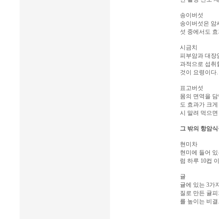
송이버섯
송이버섯은 암세
섯 중에서도 효
시금치
피부암과 대장암
과적으로 섭취할
것이 요령이다.
표고버섯
몸의 면역을 담
도 효과가 크게
시 말려 먹으면
그 밖의 항암식
현미차
현미에 들어 있는
럼 하루 10컵
귤
귤에 있는 3가
질로 만든 귤피
를 높이는 비결