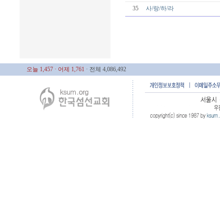
35
사/랑/하/라
오늘 1,457
· 어제 1,761
· 전체 4,086,492