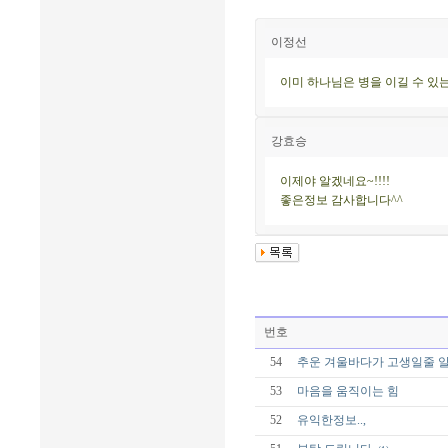
이정선
이미 하나님은 병을 이길 수 있
강효승
이제야 알겠네요~!!!!
좋은정보 감사합니다^^
번호
54
추운 겨울바다가 고생일줄 알았더니
53
마음을 움직이는 힘
52
유익한정보..,