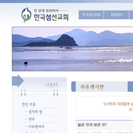
한국섬선교회
항해일지
잃은 것과 얻은 것?