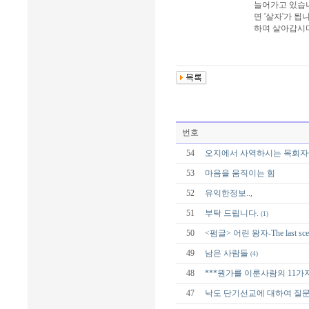
늘어가고 있습니
면 '살자'가 
하며 살아갑시다
번호
54
오지에서 사역하시는 목회자
53
마음을 움직이는 힘
52
유익한정보..,
51
부탁 드립니다.
(1)
50
<펌글> 어린 왕자-The last sce
49
남은 사람들
(4)
48
***뭔가를 이룬사람의 11가지
47
낙도 단기선교에 대하여 질