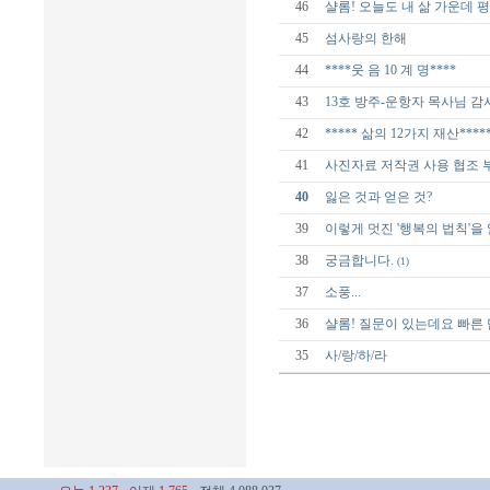
46
샬롬! 오늘도 내 삶 가운데 
45
섬사랑의 한해
44
****웃 음 10 계 명****
43
13호 방주-운항자 목사님 감
42
***** 삶의 12가지 재산****
41
사진자료 저작권 사용 협조 
40
잃은 것과 얻은 것?
39
이렇게 멋진 '행복의 법칙'을
38
궁금합니다.
(1)
37
소풍...
36
샬롬! 질문이 있는데요 빠른
35
사/랑/하/라