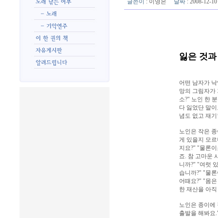
글쓴이
:
이영은
날짜
: 2008-12-
잃은 것과
어떤 남자가 낙
망의 그림자가 
소?" 노인 한 
다 잃었단 말이
념도 없고 재기
노인은 작은 종
게 있을지 모르니
지요?" "물론
죠. 참 고마운
니까?" "여럿
습니까?" "물
어때요?" "몸
한 재산을 아직
노인은 종이에 
출발을 해봐요.