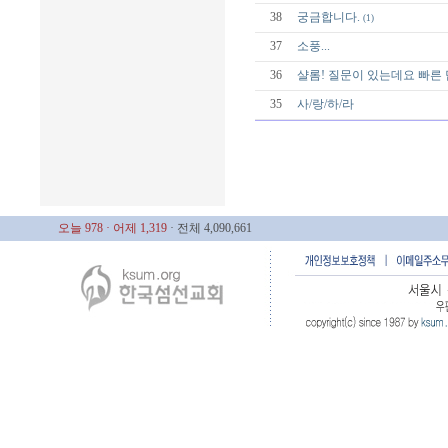
38
궁금합니다.
(1)
37
소풍...
36
샬롬! 질문이 있는데요 빠른
35
사/랑/하/라
오늘 978
· 어제 1,319
· 전체 4,090,661