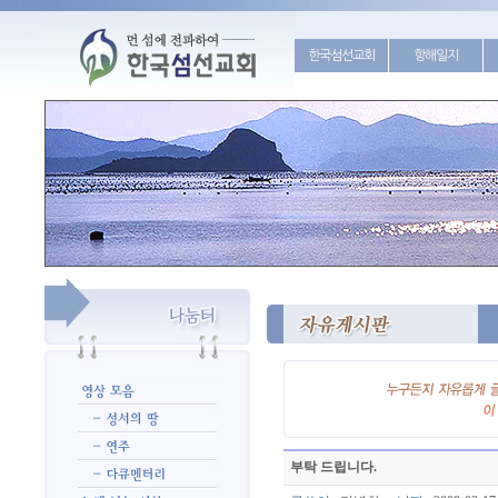
한국섬선교회
항해일지
부탁 드립니다.