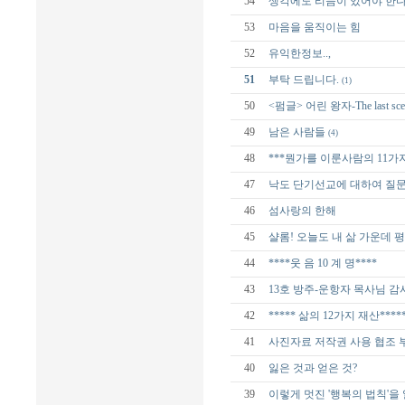
54
생각에도 리듬이 있어야 한
53
마음을 움직이는 힘
52
유익한정보..,
51
부탁 드립니다.
(1)
50
<펌글> 어린 왕자-The last sce
49
남은 사람들
(4)
48
***뭔가를 이룬사람의 11가지
47
낙도 단기선교에 대하여 질
46
섬사랑의 한해
45
샬롬! 오늘도 내 삶 가운데 
44
****웃 음 10 계 명****
43
13호 방주-운항자 목사님 감
42
***** 삶의 12가지 재산****
41
사진자료 저작권 사용 협조 
40
잃은 것과 얻은 것?
39
이렇게 멋진 '행복의 법칙'을