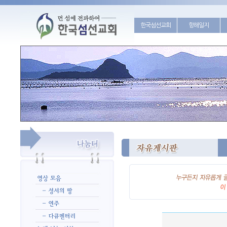
한국섬선교회
항해일지