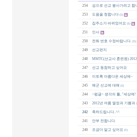
254
섬으로 선교 봉사가려고 합
253
도움을 청합니다
(1)
252
집주소가 바뀌었어요
(1)
251
인사
250
전화 번호 수정바랍니다.
(1)
249
선교편지
248
MMTC(선교사 훈련원) 20
247
선교 동참하고 싶어요
246
이토록 아름다운 세상에~
245
해군 선교에 대해
(1)
244
<펌글> 생각의 틀, "세상에!
243
2012년 여름 열정과 기쁨
242
축하드립니다..^^
241
안부 전합니다.
240
조금더 알고 싶어요
(1)