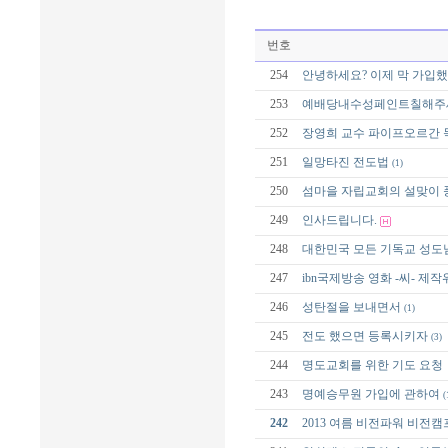
번호
254
안녕하세요? 이제 막 가입
253
예배당내수성페인트칠해주
252
장영희 교수 파이프오르간 
251
일망타진 전도법
(1)
250
섬마을 자립교회의 설맞이 
249
인사드립니다.
248
대한민국 모든 기독교 성도
247
ibn국제방송 영화 -씨- 제
246
성탄절을 보내면서
(1)
245
전도 했으면 등록시키자
(3)
244
명도교회를 위한 기도 요청
243
명예승무원 가입에 관하여
(
242
2013 여름 비전파워 비전캠