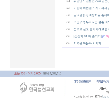
241
워쉽댄스 전문인 class 입문(
240
어린이 워쉽댄스 지도자과정 sch
239
알코올중독 예방치유 홈페
238
구인구직 무료나눔 결혼 
237
섬으로 선교 봉사가려고 합
236
[생선회 100배 즐기기]
235
지역을 복음화 시키자
오늘 436
· 어제 2,005
· 전체 4,083,710