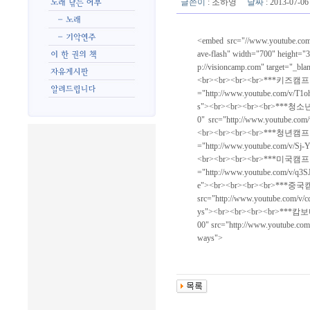
글쓴이
:
조하영
날짜
: 2013-07-
<embed src="//www.youtube.co
ave-flash" width="700" height="
p://visioncamp.com" target="_bl
<br><br><br><br>***키즈캠프 영상 *
="http://www.youtube.com/v/T1
s"><br><br><br><br>***청소년캠프
0" src="http://www.youtube.com
<br><br><br><br>***청년캠프 영상 *
="http://www.youtube.com/v/Sj-
<br><br><br><br>***미국캠프 영상 *
="http://www.youtube.com/v/q3
e"><br><br><br><br>***중국캠프 영
src="http://www.youtube.com/v/
ys"><br><br><br><br>***캄보디아
00" src="http://www.youtube.co
ways">