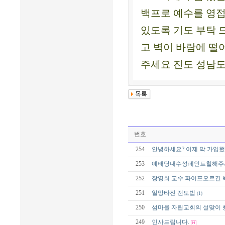
백프로 예수를 영접
있도록 기도 부탁 
고 벽이 바람에 떨
주세요 진도 성남도
번호
254
안녕하세요? 이제 막 가입
253
예배당내수성페인트칠해주
252
장영희 교수 파이프오르간 
251
일망타진 전도법
(1)
250
섬마을 자립교회의 설맞이 
249
인사드립니다.