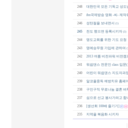
248
대한민국 모든 기독교 성도
247
ibn국제방송 영화 -씨- 제
246
성탄절을 보내면서
(1)
245
전도 했으면 등록시키자
(3)
244
명도교회를 위한 기도 요청
243
명예승무원 가입에 관하여
(
242
2013 여름 비전파워 비전캠
241
워쉽댄스 전문인 class 입문(
240
어린이 워쉽댄스 지도자과정 sch
239
알코올중독 예방치유 홈페
238
구인구직 무료나눔 결혼 
237
섬으로 선교 봉사가려고 합
236
[생선회 100배 즐기기]
235
지역을 복음화 시키자