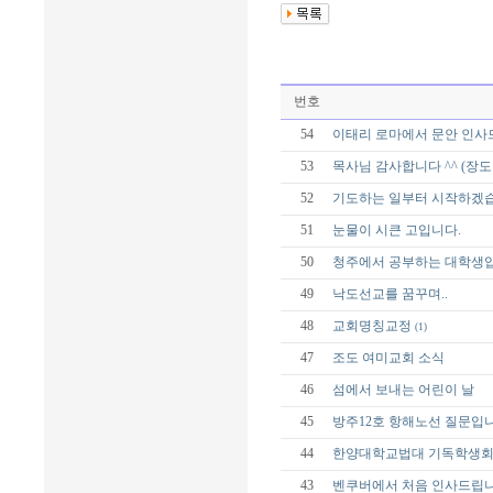
번호
54
이태리 로마에서 문안 인사
53
목사님 감사합니다 ^^ (장도 전
52
기도하는 일부터 시작하겠습
51
눈물이 시큰 고입니다.
50
청주에서 공부하는 대학생
49
낙도선교를 꿈꾸며..
48
교회명칭교정
(1)
47
조도 여미교회 소식
46
섬에서 보내는 어린이 날
45
방주12호 항해노선 질문입
44
한양대학교법대 기독학생
43
벤쿠버에서 처음 인사드립