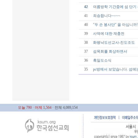
42
여름방학 기간중에 섬 단기
41
죄송합니다~~~~
40
"두 손 봉사단" 을 아십니까
39
사역에 대한 재충전
38
화평낙도선교사-진도조도
37
섬목회를 회상하면서
36
흑일도소식
35
pc방에서 보았습니다. 섬에
오늘 790
· 어제 1,564
· 전체 4,089,154